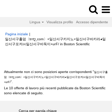
Lingua
Visualizza profilo
Accesso dipendente
Pagina iniziale
|
일산서구홀덤〈trrtշ‸com〉+일산서구카지노+일산서구바카라◕일
(pagina
산서구포커㉂일산서구바둑이+urF/ in Boston Scientific
corrente)
Risultati di ricerca per
"일산서구홀덤〈trrtշ‸com〉+일산서구카지노
+일산서구바카라◕일산서구포커㉂일산서구바둑이+urF/".
Attualmente non ci sono posizioni aperte corrispondenti "
일산서구홀
덤〈trrtշ‸com〉+일산서구카지노+일산서구바카라◕일산서구포커㉂일산서구바둑이
".
+urF/
Le 10 offerte di lavoro più recenti pubblicate da Boston Scientific
sono elencate di seguito.
Cerca per parola chiave