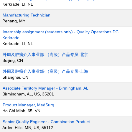
Kerkrade, LI, NL
Manufacturing Technician
Penang, MY
Internship assignment (students only) - Quality Operations DC
Kerkrade
Kerkrade, LI, NL
外周及肿瘤介入事业部-（高级）产品专员-北京
Beijing, CN
外周及肿瘤介入事业部-（高级）产品专员-上海
Shanghai, CN
Associate Territory Manager - Birmingham, AL
Birmingham, AL, US, 35201
Product Manager, MedSurg
Ho Chi Minh, 65, VN
Senior Quality Engineer - Combination Product
Arden Hills, MN, US, 55112