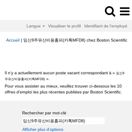
Langue
Visualiser le profil
Identifiant de l’employé
(p
Accueil
|
임신9주유산비용홈피(카톡MFD8) chez Boston Scientific
ac
Résultats de la recherche pour
"임신9주유산비용홈피(카톡
MFD8)".
Il n’y a actuellement aucun poste vacant correspondant à «
임신9
».
주유산비용홈피(카톡MFD8)
Pour vous assister au mieux, veuillez trouver ci-dessous les 10
offres d’emploi les plus récentes publiées par Boston Scientific.
Rechercher par mot-clé
Afficher plus d’options