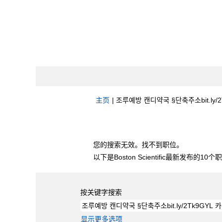
主页
|
조루예방 캔디약국 §단축주소bit.ly/2Tk
搜索结果：
"조루예방 캔디약국 §단축주소bit.ly
您的搜索无效。找不到职位。
以下是Boston Scientific最新发布的1
按关键字搜索
显示更多选项