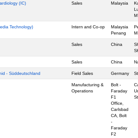
ardiology (IC)
Sales
Malaysia
K
L
M
edia Technology)
Intern and Co-op
Malaysia
P
Penang
M
Sales
China
S
S
Sales
China
N
mid - Süddeutschland
Field Sales
Germany
St
Manufacturing &
Bolt -
C
Operations
Faraday
U
F1
S
Office,
Carlsbad
CA, Bolt
-
Faraday
F2