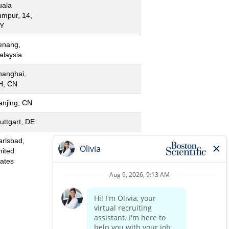
uala
umpur, 14,
Y
enang,
alaysia
hanghai,
H, CN
anjing, CN
uttgart, DE
arlsbad,
nited
tates