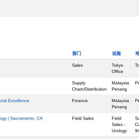
部门
设施
Sales
Tokyo
T
Office
Supply
Malaysia
P
Chain/Distribution
Penang
ial Excellence
Finance
Malaysia
P
Penang
ology | Sacramento, CA
Field Sales
Field
S
Sales -
C
Urology
9