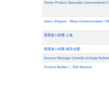
Senior Product Specialist, Interventional C
Intern (Degree - Mass Communication / M
医院准入经理-上海
医院准入经理-南京/合肥
Account Manager (m/w/d) Urologie Bulka
Product Builder I - Bolt Medical