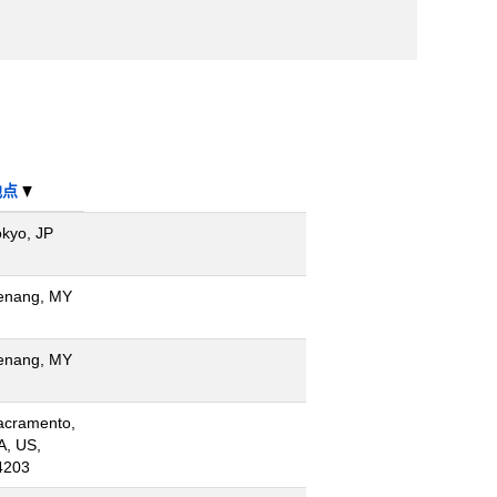
地点
okyo, JP
enang, MY
enang, MY
acramento,
A, US,
4203