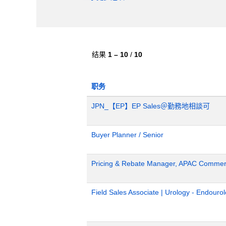
结果
1 – 10
/
10
职务
JPN_【EP】EP Sales＠勤務地相談可
Buyer Planner / Senior
Pricing & Rebate Manager, APAC Commerc
Field Sales Associate | Urology - Endour