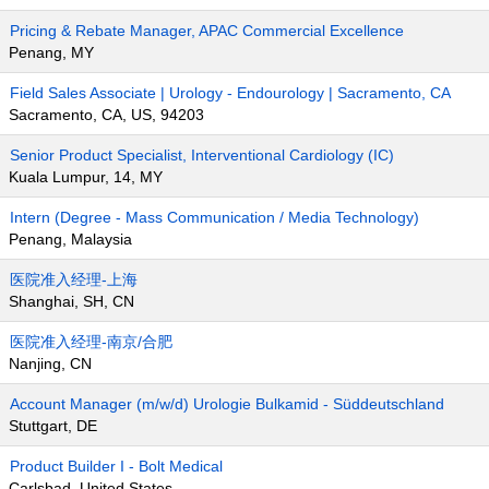
Pricing & Rebate Manager, APAC Commercial Excellence
Penang, MY
Field Sales Associate | Urology - Endourology | Sacramento, CA
Sacramento, CA, US, 94203
Senior Product Specialist, Interventional Cardiology (IC)
Kuala Lumpur, 14, MY
Intern (Degree - Mass Communication / Media Technology)
Penang, Malaysia
医院准入经理-上海
Shanghai, SH, CN
医院准入经理-南京/合肥
Nanjing, CN
Account Manager (m/w/d) Urologie Bulkamid - Süddeutschland
Stuttgart, DE
Product Builder I - Bolt Medical
Carlsbad, United States