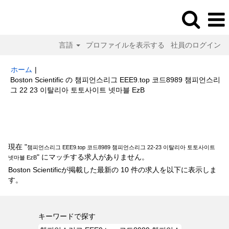
言語
プロファイルを表示する
社員のログイン
ホーム
|
Boston Scientific の 챔피언스리그 EEE9.top 코드8989 챔피언스리
(現
그 22 23 이탈리아 토토사이트 넷마블 EzB
在
の
検索結果:
"챔피언스리그 EEE9.top 코드8989 챔피언스리그 22-23 이탈리
ペ
아 토토사이트 넷마블 EzB".
ー
ジ)
現在 "
챔피언스리그 EEE9.top 코드8989 챔피언스리그 22-23 이탈리아 토토사이트
" にマッチする求人がありません。
넷마블 EzB
Boston Scientificが掲載した最新の 10 件の求人を以下に表示しま
す。
キーワードで探す