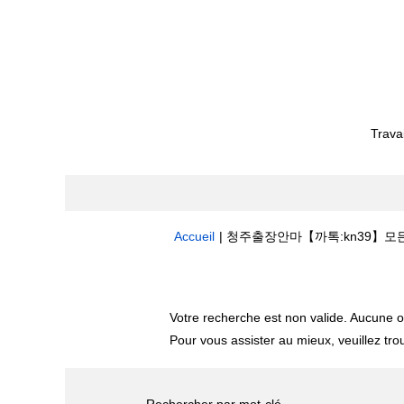
Trava
Accueil
|
청주출장안마【까톡:kn39】모든+요구
Résultats de la recherche pour
"
Votre recherche est non valide. Aucune o
Pour vous assister au mieux, veuillez tro
Rechercher par mot-clé