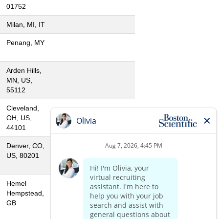
01752
Milan, MI, IT
Penang, MY
Arden Hills,
MN, US,
55112
Cleveland,
OH, US,
44101
Denver, CO,
US, 80201
Hemel
Hempstead,
GB