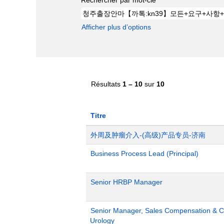
Afficher plus d’options
Résultats
1 – 10
sur
10
Titre
外周及肿瘤介入-(高级)产品专员-济南
Business Process Lead (Principal)
Senior HRBP Manager
Senior Manager, Sales Compensation & Co
Urology