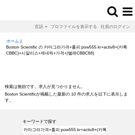
言語
プロファイルを表示する
社員のログイン
ホーム
|
Boston Scientific の 카­마­그라­가­격+홈­피:pow555.kr+a­c­ti­v­8+(카­톡
(現
CBBC)+시­알­리스+제네릭+­가­격+(텔­레CBBC88)
在
の
検索結果:
"카­마­그라­가­격+홈­피:pow555.kr+a­c­ti­v­8+(카­톡CBBC)+시­알­리스
ペ
+제네릭+­가­격+(텔­레CBBC88)".
ー
ジ)
検索は無効です。求人が見つかりません。
Boston Scientificが掲載した最新の 10 件の求人を以下に表示しま
す。
キーワードで探す