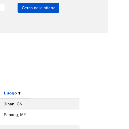
Luogo
Ji'nan, CN
Penang, MY