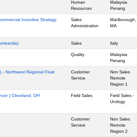
Human
Malaysia
Resources
Penang
mmercial Incentive Strategy,
Sales
Marlborough,
Administration
MA
ombardia)
Sales
Italy
Quality
Malaysia
Penang
) - Northwest Regional Float
Customer
Non Sales
Service
Remote
Region 1
ancer | Cleveland, OH
Field Sales
Field Sales -
Urology
Customer
Non Sales
Service
Remote
Region 2