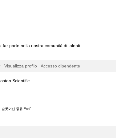
a far parte nella nostra comunità di talenti
Visualizza profilo
Accesso dipendente
(pagina
 Scientific
corrente)
.
".
 슬롯머신 종류 Eob