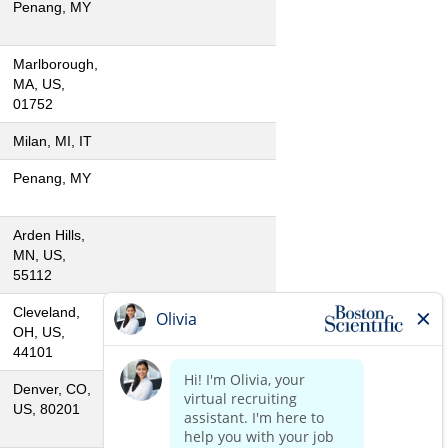
Penang, MY
Marlborough,
MA, US,
01752
Milan, MI, IT
Penang, MY
Arden Hills,
MN, US,
55112
Cleveland,
OH, US,
44101
Denver, CO,
US, 80201