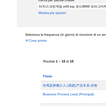
Mostra più opzioni
Seleziona la frequenza (in giorni) di ricezione di un av
Crea avviso
Risultati
1 – 10
di
10
Titolo
外周及肿瘤介入-(高级)产品专员-济南
Business Process Lead (Principal)