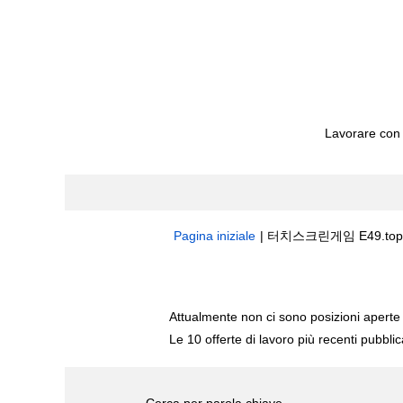
Lavorare con
Pagina iniziale
|
터치스크린게임 E49.top 
Risultati di ricerca per
"터치스크린게임 
Attualmente non ci sono posizioni aperte 
Le 10 offerte di lavoro più recenti pubbli
Cerca per parola chiave