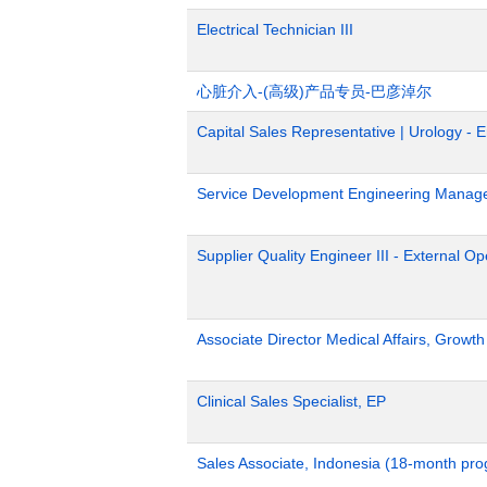
Electrical Technician III
心脏介入-(高级)产品专员-巴彦淖尔
Capital Sales Representative | Urology - 
Service Development Engineering Manag
Supplier Quality Engineer III - External 
Associate Director Medical Affairs, Growt
Clinical Sales Specialist, EP
Sales Associate, Indonesia (18-month pr