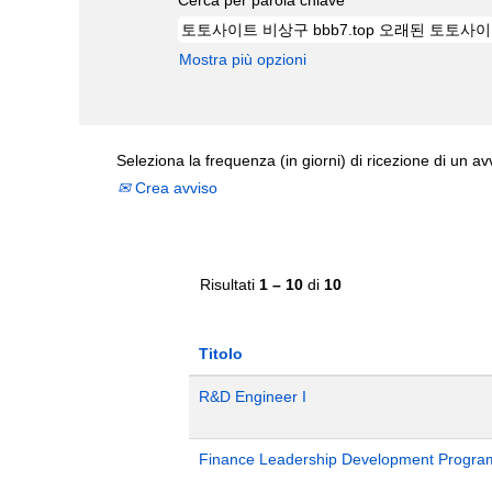
Mostra più opzioni
Seleziona la frequenza (in giorni) di ricezione di un av
Crea avviso
Risultati
1 – 10
di
10
Titolo
R&D Engineer I
Finance Leadership Development Progra