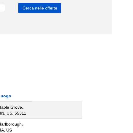
Luogo
aple Grove,
N, US, 55311
arlborough,
A, US