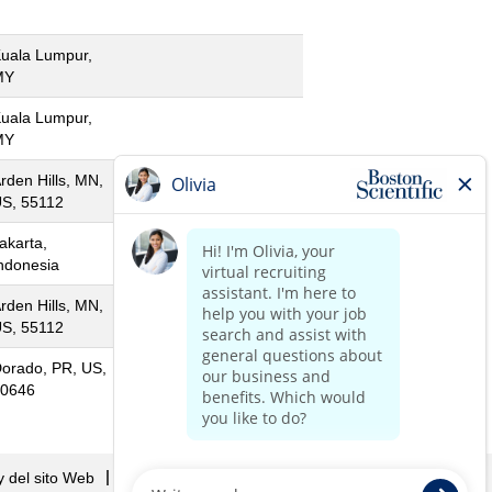
uala Lumpur,
MY
uala Lumpur,
MY
rden Hills, MN,
S, 55112
akarta,
ndonesia
rden Hills, MN,
S, 55112
orado, PR, US,
0646
cy del sito Web