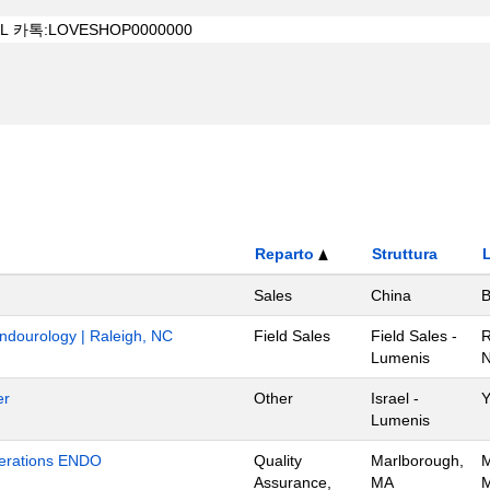
Reparto
Struttura
Sales
China
B
Endourology | Raleigh, NC
Field Sales
Field Sales -
R
Lumenis
N
er
Other
Israel -
Y
Lumenis
Operations ENDO
Quality
Marlborough,
M
Assurance,
MA
M