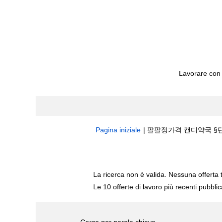
Lavorare con
Pagina iniziale
|
팔팔정가격 캔디약국 §단축주소bi
Risultati di ricerca per
"팔팔정가격 캔디약
La ricerca non è valida. Nessuna offerta 
Le 10 offerte di lavoro più recenti pubbli
Cerca per parola chiave