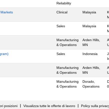
Reliability
h Markets
Clinical
Malaysia
K
Sales
Malaysia
K
Manufacturing
Arden Hills,
A
& Operations
MN
U
ogram)
Sales
Indonesia
J
I
Manufacturing
Arden Hills,
A
& Operations
MN
U
Manufacturing
Dorado,
D
& Operations
Operations
0
ori posizioni
Visualizza tutte le offerte di lavoro
Policy sulla priva