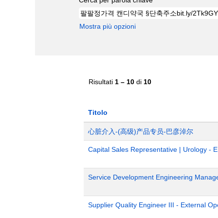
Mostra più opzioni
Risultati
1 – 10
di
10
Titolo
心脏介入-(高级)产品专员-巴彦淖尔
Capital Sales Representative | Urology - 
Service Development Engineering Manag
Supplier Quality Engineer III - External 