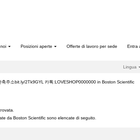
 noi
Posizioni aperte
Offerte di lavoro per sede
Entra 
Lingua
(p
t.ly/2Tk9GYL 카톡:LOVESHOP0000000 in Boston Scientific
co
국 §단축주소bit.ly/2Tk9GYL 카톡:LOVESHOP0000000".
trovata.
cate da Boston Scientific sono elencate di seguito.