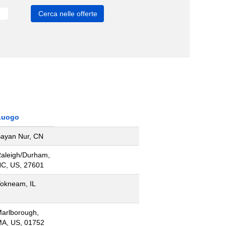
Luogo
ayan Nur, CN
aleigh/Durham,
C, US, 27601
okneam, IL
arlborough,
A, US, 01752