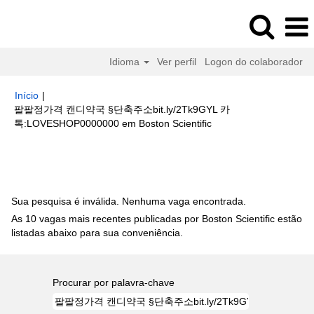
Idioma
Ver perfil
Logon do colaborador
Início
|
팔팔정가격 캔디약국 §단축주소bit.ly/2Tk9GYL 카
(página
톡:LOVESHOP0000000 em Boston Scientific
atual)
Buscar resultados para
"팔팔정가격 캔디약국 §단축주소
bit.ly/2Tk9GYL 카톡:LOVESHOP0000000".
Sua pesquisa é inválida. Nenhuma vaga encontrada.
As 10 vagas mais recentes publicadas por Boston Scientific estão
listadas abaixo para sua conveniência.
Procurar por palavra-chave