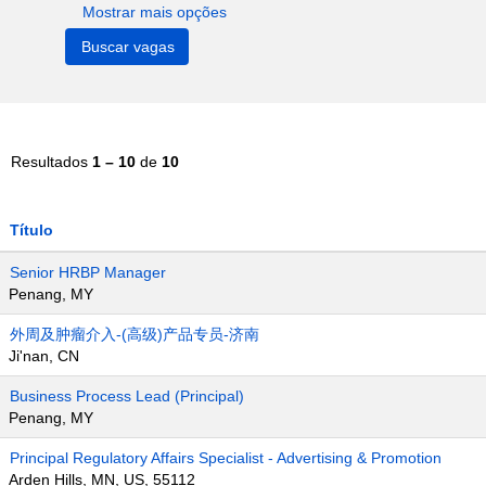
Mostrar mais opções
Resultados
1 – 10
de
10
Título
Senior HRBP Manager
Penang, MY
外周及肿瘤介入-(高级)产品专员-济南
Ji'nan, CN
Business Process Lead (Principal)
Penang, MY
Principal Regulatory Affairs Specialist - Advertising & Promotion
Arden Hills, MN, US, 55112