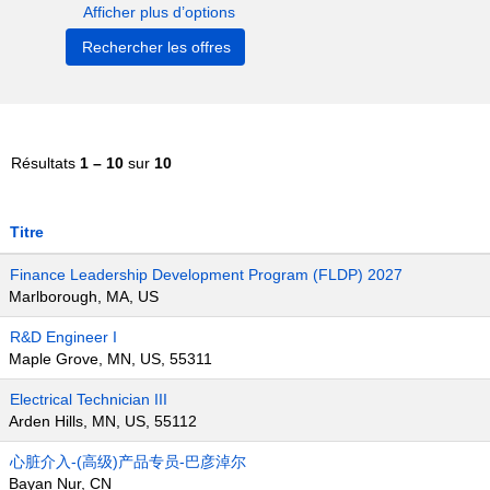
Afficher plus d’options
Résultats
1 – 10
sur
10
Titre
Finance Leadership Development Program (FLDP) 2027
Marlborough, MA, US
R&D Engineer I
Maple Grove, MN, US, 55311
Electrical Technician III
Arden Hills, MN, US, 55112
心脏介入-(高级)产品专员-巴彦淖尔
Bayan Nur, CN