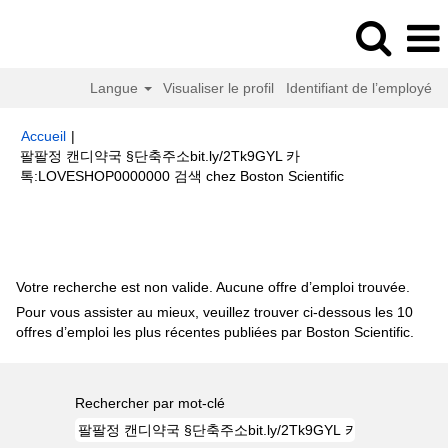
Langue
Visualiser le profil
Identifiant de l’employé
Accueil
|
팔팔정 캔디약국 §단축주소bit.ly/2Tk9GYL 카
(page
톡:LOVESHOP0000000 검색 chez Boston Scientific
actuelle)
Résultats de la recherche pour
"팔팔정 캔디약국 §단축주소
bit.ly/2Tk9GYL 카톡:LOVESHOP0000000 검색".
Votre recherche est non valide. Aucune offre d’emploi trouvée.
Pour vous assister au mieux, veuillez trouver ci-dessous les 10
offres d’emploi les plus récentes publiées par Boston Scientific.
Rechercher par mot-clé