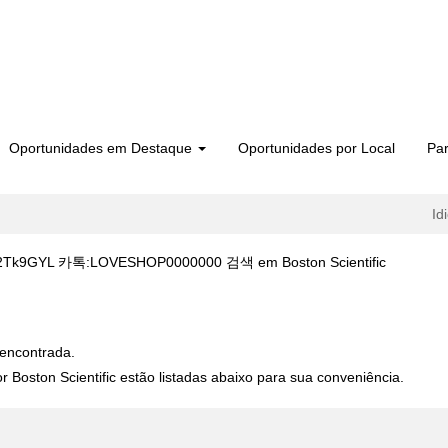
Oportunidades em Destaque
Oportunidades por Local
Par
Id
(página
9GYL 카톡:LOVESHOP0000000 검색 em Boston Scientific
atual)
국 §단축주소bit.ly/2Tk9GYL 카톡:LOVESHOP0000000 검색".
encontrada.
 Boston Scientific estão listadas abaixo para sua conveniência.