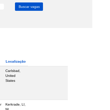
Localização
Carlsbad,
United
States
r
Kerkrade, LI,
NL