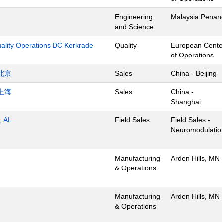
Engineering
Malaysia Penan
and Science
uality Operations DC Kerkrade
Quality
European Cente
of Operations
北京
Sales
China - Beijing
上海
Sales
China -
Shanghai
, AL
Field Sales
Field Sales -
Neuromodulatio
Manufacturing
Arden Hills, MN
& Operations
Manufacturing
Arden Hills, MN
& Operations