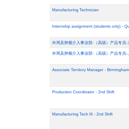
Manufacturing Technician
Internship assignment (students only) - Q
外周及肿瘤介入事业部-（高级）产品专员-
外周及肿瘤介入事业部-（高级）产品专员-
Associate Territory Manager - Birmingham
Production Coordinator - 2nd Shift
Manufacturing Tech III - 2nd Shift