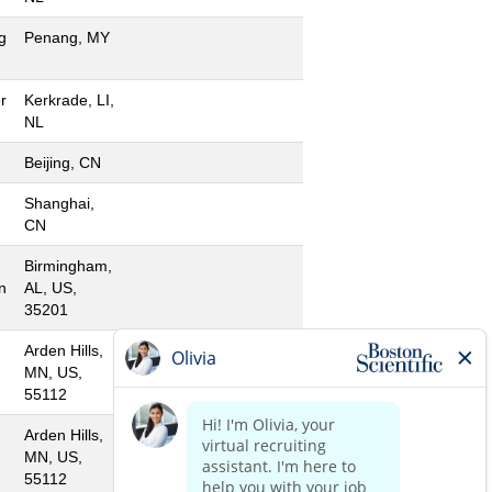
g
Penang, MY
r
Kerkrade, LI,
NL
Beijing, CN
Shanghai,
CN
Birmingham,
n
AL, US,
35201
Arden Hills,
MN, US,
55112
Arden Hills,
MN, US,
55112