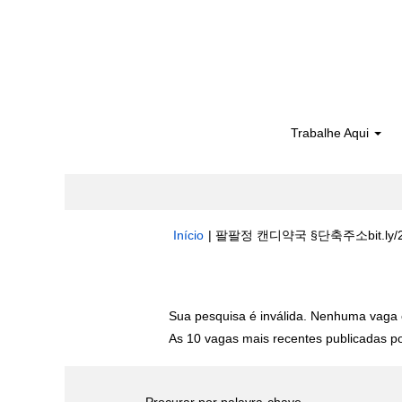
Trabalhe Aqui
Início
|
팔팔정 캔디약국 §단축주소bit.ly/2Tk
Buscar resultados para
"팔팔정 캔디약
Sua pesquisa é inválida. Nenhuma vaga 
As 10 vagas mais recentes publicadas por
Procurar por palavra-chave