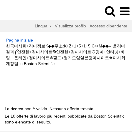
Lingua
Visualizza profilo
Accesso dipendente
Pagina iniziale
|
한국마사회+경마정보K◆◆주소:K+Z+1+5+1+5.CㅇM◆◆서울경마
결과༼안전한+경마사이트❂안전한+경마사이트♡경마+인터넷+배
팅、온라인+경마사이트❇필드+정기모임일본경마사이트♚마사회
(pagina
개장일 in Boston Scientific
corrente)
Risultati di ricerca per
"한국마사회+경마정보K◆◆주
소:K+Z+1+5+1+5.CㅇM◆◆서울경마결과༼안전한+경마사이트❂안전한+경마
사이트♡경마+인터넷+배팅、온라인+경마사이트❇필드+정기모임일본경마사
이트♚마사회개장일".
La ricerca non è valida. Nessuna offerta trovata.
Le 10 offerte di lavoro più recenti pubblicate da Boston Scientific
sono elencate di seguito.