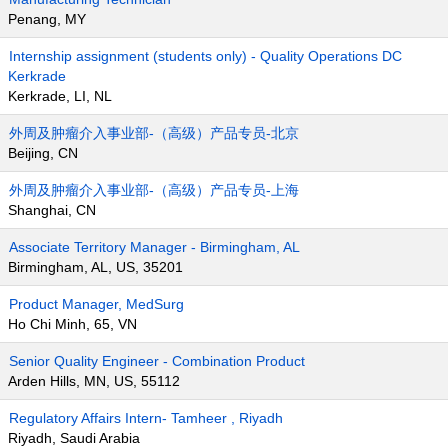
Penang, MY
Internship assignment (students only) - Quality Operations DC
Kerkrade
Kerkrade, LI, NL
外周及肿瘤介入事业部-（高级）产品专员-北京
Beijing, CN
外周及肿瘤介入事业部-（高级）产品专员-上海
Shanghai, CN
Associate Territory Manager - Birmingham, AL
Birmingham, AL, US, 35201
Product Manager, MedSurg
Ho Chi Minh, 65, VN
Senior Quality Engineer - Combination Product
Arden Hills, MN, US, 55112
Regulatory Affairs Intern- Tamheer , Riyadh
Riyadh, Saudi Arabia