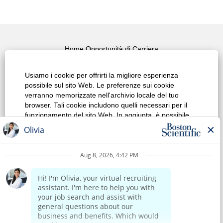
Home Opportunità di Carriera
Ricerca delle migliori posizioni
Usiamo i cookie per offrirti la migliore esperienza
possibile sul sito Web. Le preferenze sui cookie
Visualizza tutte le offerte di lavoro
verranno memorizzate nell'archivio locale del tuo
browser. Tali cookie includono quelli necessari per il
Policy sulla privacy del sito Web
funzionamento del sito Web. In aggiunta, è possibile
decidere liberamente, e modificare la decisione in
Condizioni d'uso
qualsiasi momento, se accettare o rinunciare ai cookie
per migliorare le prestazioni del sito Web e a quelli
Avviso di copyright
utilizzati per visualizzare contenuti personalizzati in
base ai tuoi interessi. La mancata accettazione di
Contattaci
alcuni cookie potrebbe avere un impatto
sull'esperienza sul sito e i servizi che possiamo offrire.
Home Corporate
Modifica preferenze cookie