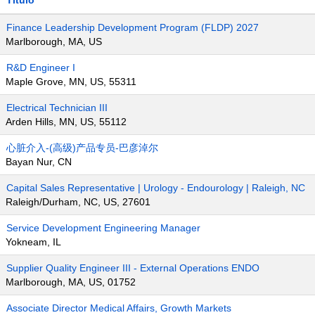
Título
Finance Leadership Development Program (FLDP) 2027
Marlborough, MA, US
R&D Engineer I
Maple Grove, MN, US, 55311
Electrical Technician III
Arden Hills, MN, US, 55112
心脏介入-(高级)产品专员-巴彦淖尔
Bayan Nur, CN
Capital Sales Representative | Urology - Endourology | Raleigh, NC
Raleigh/Durham, NC, US, 27601
Service Development Engineering Manager
Yokneam, IL
Supplier Quality Engineer III - External Operations ENDO
Marlborough, MA, US, 01752
Associate Director Medical Affairs, Growth Markets