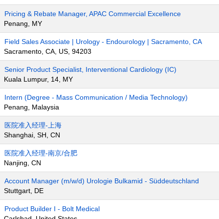
Pricing & Rebate Manager, APAC Commercial Excellence
Penang, MY
Field Sales Associate | Urology - Endourology | Sacramento, CA
Sacramento, CA, US, 94203
Senior Product Specialist, Interventional Cardiology (IC)
Kuala Lumpur, 14, MY
Intern (Degree - Mass Communication / Media Technology)
Penang, Malaysia
医院准入经理-上海
Shanghai, SH, CN
医院准入经理-南京/合肥
Nanjing, CN
Account Manager (m/w/d) Urologie Bulkamid - Süddeutschland
Stuttgart, DE
Product Builder I - Bolt Medical
Carlsbad, United States