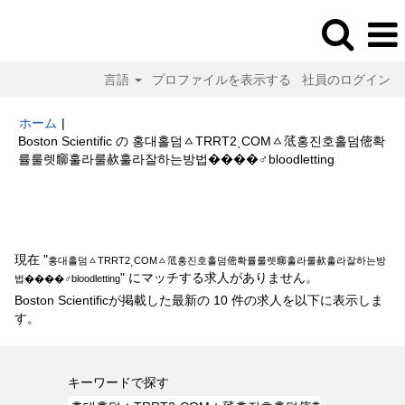
言語
プロファイルを表示する
社員のログイン
ホーム
|
Boston Scientific の 홍대홀덤ㅿTRRT2ͺCOMㅿ䓜홍진호홀덤㑻확
(現
률룰렛窷훌라룰赥훌라잘하는방법����‍♂️bloodletting
在
の
検索結果:
"홍대홀덤ㅿTRRT2ͺCOMㅿ䓜홍진호홀덤㑻확률룰렛窷훌라룰
ペ
赥훌라잘하는방법����‍♂️bloodletting".
ー
ジ)
現在 "
홍대홀덤ㅿTRRT2ͺCOMㅿ䓜홍진호홀덤㑻확률룰렛窷훌라룰赥훌라잘하는방
" にマッチする求人がありません。
법����‍♂️bloodletting
Boston Scientificが掲載した最新の 10 件の求人を以下に表示しま
す。
キーワードで探す