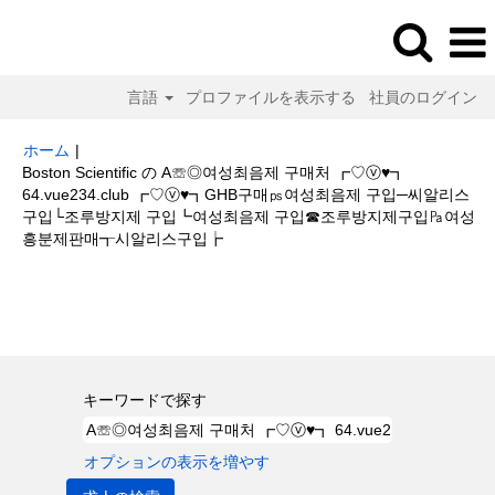
言語
プロファイルを表示する
社員のログイン
ホーム
|
Boston Scientific の A☏◎여성최음제 구매처 ┏♡ⓥ♥┓
64.vue234.club ┏♡ⓥ♥┓GHB구매㎰여성최음제 구입─씨알리스
구입└조루방지제 구입┗여성최음제 구입☎조루방지제구입㎩여성
(現
흥분제판매┱시알리스구입┢
在
の
検索結果:
"A☏◎여성최음제 구매처 ┏♡ⓥ♥┓ 64.vue234.club
ペ
┏♡ⓥ♥┓GHB구매㎰여성최음제 구입─씨알리스구입└조루방지제 구입┗여
ー
성최음제 구입☎조루방지제구입㎩여성 흥분제판매┱시알리스구입┢".
ジ)
キーワードで探す
オプションの表示を増やす