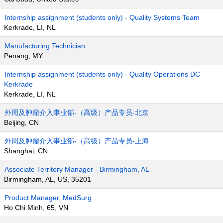
Internship assignment (students only) - Quality Systems Team
Kerkrade, LI, NL
Manufacturing Technician
Penang, MY
Internship assignment (students only) - Quality Operations DC
Kerkrade
Kerkrade, LI, NL
外周及肿瘤介入事业部-（高级）产品专员-北京
Beijing, CN
外周及肿瘤介入事业部-（高级）产品专员-上海
Shanghai, CN
Associate Territory Manager - Birmingham, AL
Birmingham, AL, US, 35201
Product Manager, MedSurg
Ho Chi Minh, 65, VN