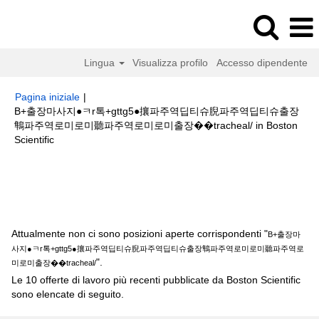
Lingua
Visualizza profilo
Accesso dipendente
Pagina iniziale
|
B+출장마사지●ㅋr톡+gttg5●攘파주역딥티슈腉파주역딥티슈출장
鶽파주역로미로미聽파주역로미로미출장��tracheal/ in Boston
(pagina
Scientific
corrente)
Risultati di ricerca per
"B+출장마사지●ㅋr톡+gttg5●攘파주역딥티
슈腉파주역딥티슈출장鶽파주역로미로미聽파주역로미로미출장
��tracheal/".
Attualmente non ci sono posizioni aperte corrispondenti "
B+출장마
사지●ㅋr톡+gttg5●攘파주역딥티슈腉파주역딥티슈출장鶽파주역로미로미聽파주역로
".
미로미출장��tracheal/
Le 10 offerte di lavoro più recenti pubblicate da Boston Scientific
sono elencate di seguito.