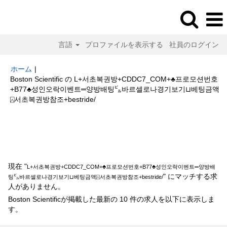
言語
プロファイルを表示する
社員のログイン
ホーム
|
Boston Scientific の L+서초복권방+CDDC7_CОM+♣프로모션번호
+B77♣성인오락이벤트═양방배팅㌱바르셀로나경기보기⊔베팅금액
(現
⍓서초복권방참조+bestride/
在
の
検索結果:
"L+서초복권방+CDDC7_CОM+♣프로모션번호+B77♣성인오락
ペ
이벤트═양방배팅㌱바르셀로나경기보기⊔베팅금액⍓서초복권방참조
ー
+bestride/".
ジ)
現在 "
L+서초복권방+CDDC7_CОM+♣프로모션번호+B77♣성인오락이벤트═양방배
" にマッチする求
팅㌱바르셀로나경기보기⊔베팅금액⍓서초복권방참조+bestride/
人がありません。
Boston Scientificが掲載した最新の 10 件の求人を以下に表示しま
す。