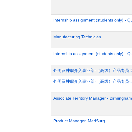
Internship assignment (students only) - 
Manufacturing Technician
Internship assignment (students only) - Q
外周及肿瘤介入事业部-（高级）产品专员-
外周及肿瘤介入事业部-（高级）产品专员-
Associate Territory Manager - Birmingham
Product Manager, MedSurg