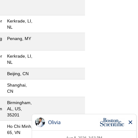
r
Kerkrade, LI,
NL
g
Penang, MY
r
Kerkrade, LI,
NL
Beijing, CN
Shanghai,
CN
Birmingham,
n
AL, US,
35201
Ho Chi Minh,
65, VN