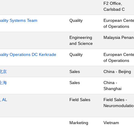
F2 Office,
Carlsbad C
Quality Systems Team
Quality
European Cente
of Operations
Engineering
Malaysia Penan
and Science
uality Operations DC Kerkrade
Quality
European Cente
of Operations
北京
Sales
China - Beijing
上海
Sales
China -
Shanghai
, AL
Field Sales
Field Sales -
Neuromodulatio
Marketing
Vietnam