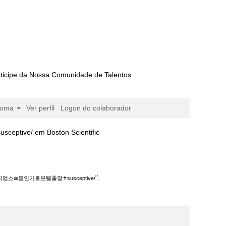
ticipe da Nossa Comunidade de Talentos
ioma
Ver perfil
Logon do colaborador
(página
em Boston Scientific
atual)
텔출장✝susceptive/".
".
소≊용인기흥모텔출장✝susceptive/