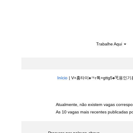
Trabalhe Aqui
Início
|
V+홈타이♠ㅋr톡+gttg5♠芅용인기
Buscar resultados para
"V+홈타이♠
Atualmente, não existem vagas correspo
As 10 vagas mais recentes publicadas por
Procurar por palavra-chave