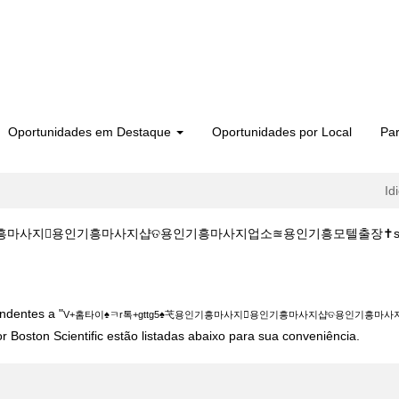
Oportunidades em Destaque
Oportunidades por Local
Par
Id
흥마사지용인기흥마사지샵ତ용인기흥마사지업소≊용인기흥모텔출장✝susceptive/ 
ㅋr톡+gttg5♠芅용인기흥마사지용인기흥마사지샵ତ용인기흥마사지업소≊용인기흥모
ndentes a "
V+홈타이♠ㅋr톡+gttg5♠芅용인기흥마사지용인기흥마사지샵ତ용인기흥마사지업
 Boston Scientific estão listadas abaixo para sua conveniência.