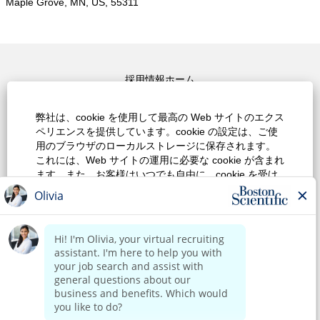
Maple Grove, MN, US, 55311
採用情報ホーム
上位検索キーワード
弊社は、cookie を使用して最高の Web サイトのエクス
ペリエンスを提供しています。cookie の設定は、ご使
すべての職種を見る
用のブラウザのローカルストレージに保存されます。
これには、Web サイトの運用に必要な cookie が含まれ
プライバシーポリシー
ます。また、お客様はいつでも自由に、cookie を受け
入れるのか、あるいは、Web サイトのパフォーマンス
ご利用規約
を改善するための cookie およびお客様の関心に合わせ
た内容を表示するために使用される cookie をオプトア
著作権表示
ウトするのかを決定および変更することができます。
すべての cookie を受け入れていないと、サイトのエク
お問合せ
スペリエンスや弊社が提供できるサービスに影響が及
ぶ場合があります。
ボストン・サイエンティフィックウェブサイトホーム
cookie の設定を変更する