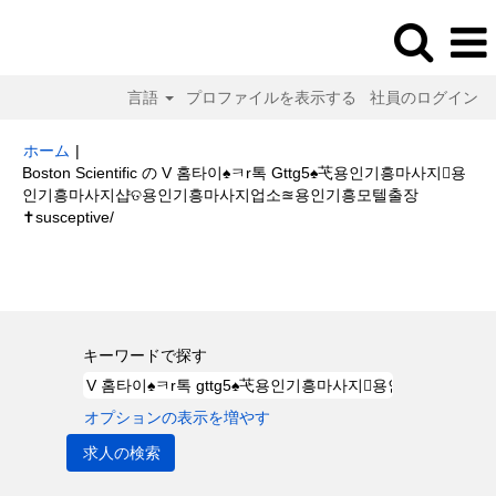
言語
プロファイルを表示する
社員のログイン
ホーム
|
Boston Scientific の V 홈타이♠ㅋr톡 Gttg5♠芅용인기흥마사지용
인기흥마사지샵ତ용인기흥마사지업소≊용인기흥모텔출장
(現
✝susceptive/
在
の
検索結果:
"V 홈타이♠ㅋr톡 gttg5♠芅용인기흥마사지용인기흥마사지샵ତ
ペ
용인기흥마사지업소≊용인기흥모텔출장✝susceptive/".
ー
ジ)
キーワードで探す
オプションの表示を増やす