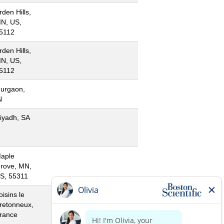
rden Hills,
N, US,
5112
rden Hills,
N, US,
5112
urgaon,
N
iyadh, SA
aple
rove, MN,
S, 55311
oisins le
retonneux,
rance