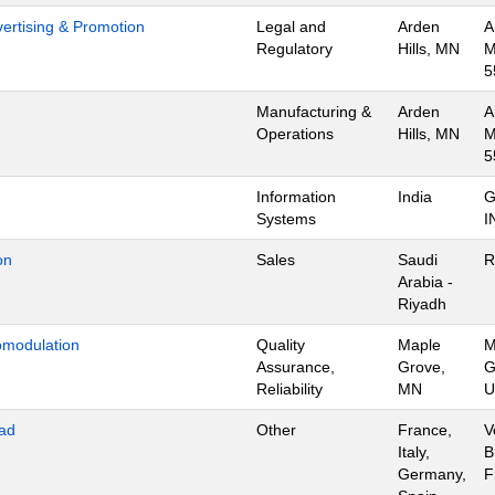
dvertising & Promotion
Legal and
Arden
A
Regulatory
Hills, MN
M
5
Manufacturing &
Arden
A
Operations
Hills, MN
M
5
Information
India
G
Systems
I
on
Sales
Saudi
R
Arabia -
Riyadh
omodulation
Quality
Maple
M
Assurance,
Grove,
G
Reliability
MN
U
ad
Other
France,
V
Italy,
B
Germany,
F