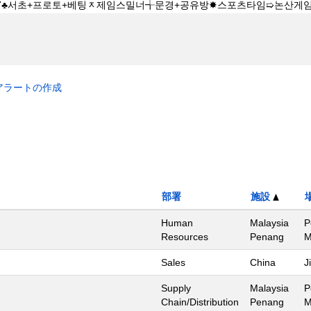
アラートの作成
部署
施設
Human
Malaysia
P
Resources
Penang
Sales
China
J
Supply
Malaysia
P
Chain/Distribution
Penang