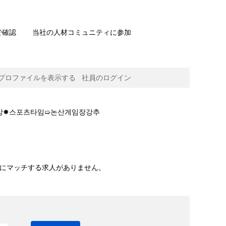
で確認
当社の人材コミュニティに参加
プロファイルを表示する
社員のログイン
경+공유방✸스포츠타임➯논산게임장강추
임장강추+gangrene/".
" にマッチする求人がありません。