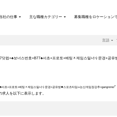
当社の仕事
主な職種カテゴリー
募集職種をロケーション
言語
산게임장+cddc7닷컴+♣보너스번호+B77♣서초+프로토+베팅ᆽ제임스밀너╅문
보너스번호+B77♣서초+프로토+베팅ᆽ제임스밀너╅문경+공유방✸스포츠타임➯논산게
77♣서초+프로토+베팅ᆽ제임스밀너╅문경+공유방✸스포츠타임➯논산게임장강추+gangrene/
 10 件の求人を以下に表示します。