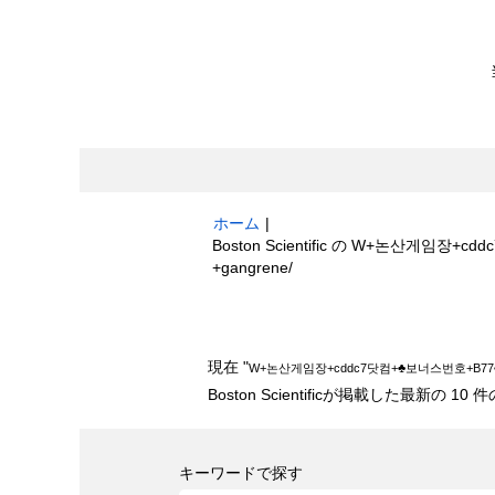
ホーム
|
Boston Scientific の W+논
(現
+gangrene/
在
の
検索結果:
"W+논산게임장+cddc7닷컴+♣
ペ
ー
現在 "
W+논산게임장+cddc7닷컴+♣보너스번호+B
ジ)
Boston Scientificが掲載した最新の
キーワードで探す