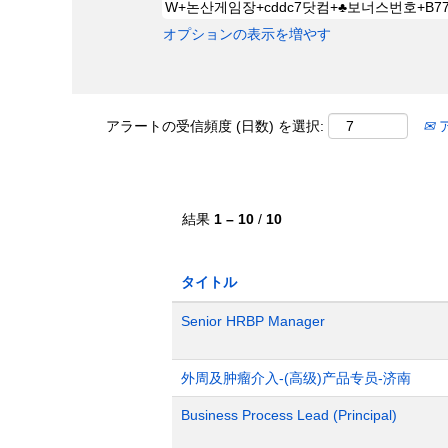
オプションの表示を増やす
アラートの受信頻度 (日数) を選択:
結果
1 – 10
/
10
タイトル
Senior HRBP Manager
外周及肿瘤介入-(高级)产品专员-济南
Business Process Lead (Principal)