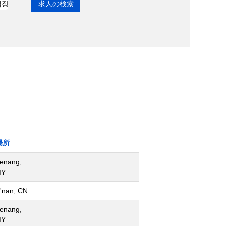
場所
enang,
MY
i'nan, CN
enang,
MY