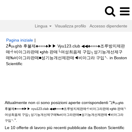
Lingua
Visualizza profilo
Accesso dipendente
Pagina iniziale
|
Z┻㎰ghb 후불제♣===♣▶▶ Vyu123.club ◀◀♣===♣조루방지제판
매╃비아그라판매◑ghb 판매└여성최음제 구입┐성기능개선제구
매‰비아그라판매■성기능개선제판매◀비아그라 구입↖ in Boston
(pagina
Scientific
corrente)
Risultati di ricerca per
"Z┻㎰ghb 후불제♣===♣▶▶ vyu123.club
◀◀♣===♣조루방지제판매╃비아그라판매◑ghb 판매└여성최음제 구입┐성기
능개선제구매‰비아그라판매■성기능개선제판매◀비아그라 구입↖".
Attualmente non ci sono posizioni aperte corrispondenti "
Z┻㎰ghb
후불제♣===♣▶▶ vyu123.club ◀◀♣===♣조루방지제판매╃비아그라판매◑ghb 판매└
여성최음제 구입┐성기능개선제구매‰비아그라판매■성기능개선제판매◀비아그라
".
구입↖
Le 10 offerte di lavoro più recenti pubblicate da Boston Scientific