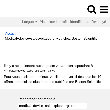
Langue
Visualiser le profil
Identifiant de l’employé
Accueil
|
(page
Medical+device+sales+pittsburgh+pa chez Boston Scientific
actuelle
Résultats de la recherche pour
"medical+device+sales+pittsburgh+pa".
Il n’y a actuellement aucun poste vacant correspondant à
«
».
medical+device+sales+pittsburgh+pa
Pour vous assister au mieux, veuillez trouver ci-dessous les 10
offres d’emploi les plus récentes publiées par Boston Scientific.
Rechercher par mot-clé