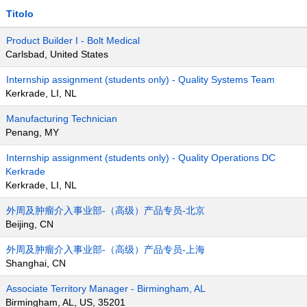
Titolo
Product Builder I - Bolt Medical
Carlsbad, United States
Internship assignment (students only) - Quality Systems Team
Kerkrade, LI, NL
Manufacturing Technician
Penang, MY
Internship assignment (students only) - Quality Operations DC
Kerkrade
Kerkrade, LI, NL
外周及肿瘤介入事业部-（高级）产品专员-北京
Beijing, CN
外周及肿瘤介入事业部-（高级）产品专员-上海
Shanghai, CN
Associate Territory Manager - Birmingham, AL
Birmingham, AL, US, 35201