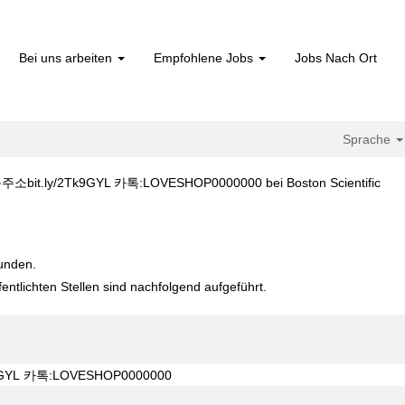
Bei uns arbeiten
Empfohlene Jobs
Jobs Nach Ort
Sprache
(akt
ly/2Tk9GYL 카톡:LOVESHOP0000000 bei Boston Scientific
Seit
 §단축주소bit.ly/2Tk9GYL 카톡:LOVESHOP0000000".
funden.
fentlichten Stellen sind nachfolgend aufgeführt.