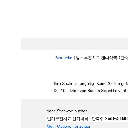
Startseite
|
발기부전치료 캔디약국 §단축주소bit.
Suchergebnisse für
"발기부전치료 캔디약국
Ihre Suche ist ungültig. Keine Stellen ge
Die 10 letzten von Boston Scientific veröf
Nach Stichwort suchen
Mehr Optionen anzeigen