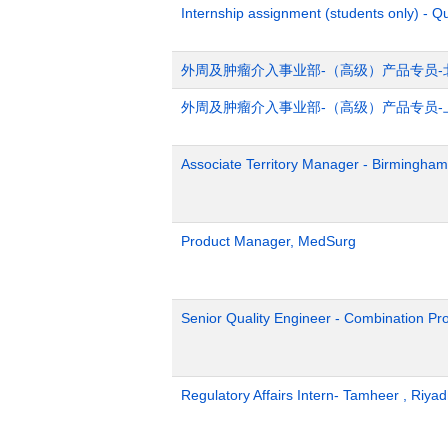
Internship assignment (students only) - Q
外周及肿瘤介入事业部-（高级）产品专员-
外周及肿瘤介入事业部-（高级）产品专员-
Associate Territory Manager - Birmingham
Product Manager, MedSurg
Senior Quality Engineer - Combination Pr
Regulatory Affairs Intern- Tamheer , Riya