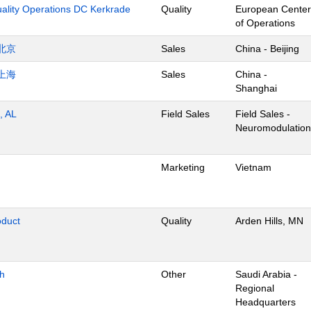
uality Operations DC Kerkrade
Quality
European Center
of Operations
北京
Sales
China - Beijing
上海
Sales
China -
Shanghai
, AL
Field Sales
Field Sales -
Neuromodulation
Marketing
Vietnam
oduct
Quality
Arden Hills, MN
dh
Other
Saudi Arabia -
Regional
Headquarters