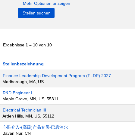
Mehr Optionen anzeigen
Ergebnisse
1 – 10
von
10
Stellenbezeichnung
Finance Leadership Development Program (FLDP) 2027
Marlborough, MA, US
R&D Engineer I
Maple Grove, MN, US, 55311
Electrical Technician III
Arden Hills, MN, US, 55112
心脏介入-(高级)产品专员-巴彦淖尔
Bayan Nur, CN