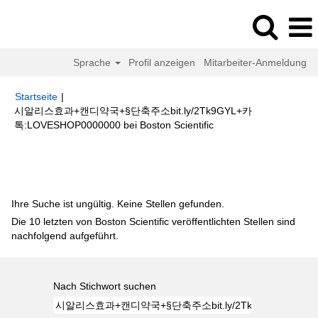
Sprache
Profil anzeigen
Mitarbeiter-Anmeldung
Startseite
|
시알리스효과+캔디약국+§단축주소bit.ly/2Tk9GYL+카
(aktuelle
톡:LOVESHOP0000000 bei Boston Scientific
Seite)
Suchergebnisse für
"시알리스효과+캔디약국+§단축주소
bit.ly/2Tk9GYL+카톡:LOVESHOP0000000".
Ihre Suche ist ungültig. Keine Stellen gefunden.
Die 10 letzten von Boston Scientific veröffentlichten Stellen sind
nachfolgend aufgeführt.
Nach Stichwort suchen