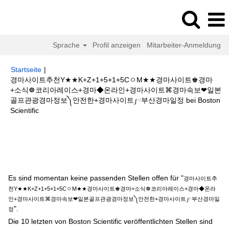
Sprache
Profil anzeigen
Mitarbeiter-Anmeldung
Startseite
|
경마사이트추천Y★★K+Z+1+5+1+5CㅇM★★경마사이트♚경마
+소식☸코리아레이스+경마◆온라인+경마사이트⌘경마속보❤일본
골프관광경마정보༽안전한+경마사이트༿부산경마일정 bei Boston
(aktuelle
Scientific
Seite)
Suchergebnisse für
"경마사이트추천Y★★K+Z+1+5+1+5CㅇM★★
경마사이트♚경마+소식☸코리아레이스+경마◆온라인+경마사이트⌘경마속
보❤일본골프관광경마정보༽안전한+경마사이트༿부산경마일정".
Es sind momentan keine passenden Stellen offen für "
경마사이트추
천Y★★K+Z+1+5+1+5CㅇM★★경마사이트♚경마+소식☸코리아레이스+경마◆온라
인+경마사이트⌘경마속보❤일본골프관광경마정보༽안전한+경마사이트༿부산경마일
".
정
Die 10 letzten von Boston Scientific veröffentlichten Stellen sind