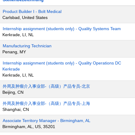
Product Builder I - Bolt Medical
Carlsbad, United States
Internship assignment (students only) - Quality Systems Team
Kerkrade, LI, NL
Manufacturing Technician
Penang, MY
Internship assignment (students only) - Quality Operations DC
Kerkrade
Kerkrade, LI, NL
外周及肿瘤介入事业部-（高级）产品专员-北京
Beijing, CN
外周及肿瘤介入事业部-（高级）产品专员-上海
Shanghai, CN
Associate Territory Manager - Birmingham, AL
Birmingham, AL, US, 35201