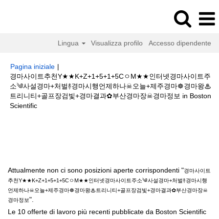
Lingua
Visualizza profilo
Accesso dipendente
Pagina iniziale
|
경마사이트추천Y★★K+Z+1+5+1+5CㅇM★★인터넷경마사이트주
소༄사설경마+처벌࿈경마시행언제하나☠오늘+제주경마☸경마왕♨
트리니티+골프장검빛+경마결과✿부산경마장☠경마정보 in Boston
(pagina
Scientific
corrente)
Risultati di ricerca per
"경마사이트추천Y★★K+Z+1+5+1+5Cㅇ
M★★인터넷경마사이트주소༄사설경마+처벌࿈경마시행언제하나☠오늘+제주
경마☸경마왕♨트리니티+골프장검빛+경마결과✿부산경마장☠경마정보".
Attualmente non ci sono posizioni aperte corrispondenti "
경마사이트
추천Y★★K+Z+1+5+1+5CㅇM★★인터넷경마사이트주소༄사설경마+처벌࿈경마시행
언제하나☠오늘+제주경마☸경마왕♨트리니티+골프장검빛+경마결과✿부산경마장☠
".
경마정보
Le 10 offerte di lavoro più recenti pubblicate da Boston Scientific