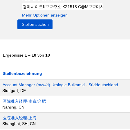
Mehr Optionen anzeigen
Ergebnisse
1 – 10
von
10
Stellenbezeichnung
Account Manager (m/w/d) Urologie Bulkamid - Süddeutschland
Stuttgart, DE
医院准入经理-南京/合肥
Nanjing, CN
医院准入经理-上海
Shanghai, SH, CN