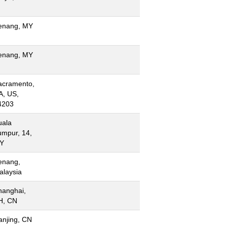
enang, MY
enang, MY
acramento,
A, US,
4203
uala
umpur, 14,
Y
enang,
alaysia
hanghai,
H, CN
anjing, CN