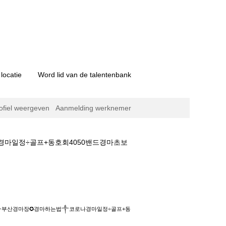
locatie
Word lid van de talentenbank
ofiel weergeven
Aanmelding werknemer
경마일정÷골프+동호회4050밴드경마초보
경마하는법༒코로나경마일정÷골프+동호회4050
영상✈부산경마장✪경마하는법༒코로나경마일정÷골프+동