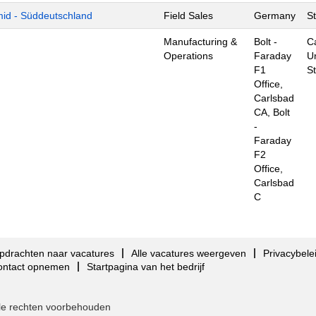
mid - Süddeutschland
Field Sales
Germany
St
Manufacturing &
Bolt -
C
Operations
Faraday
U
F1
S
Office,
Carlsbad
CA, Bolt
-
Faraday
F2
Office,
Carlsbad
C
pdrachten naar vacatures
Alle vacatures weergeven
Privacybele
ontact opnemen
Startpagina van het bedrijf
Alle rechten voorbehouden