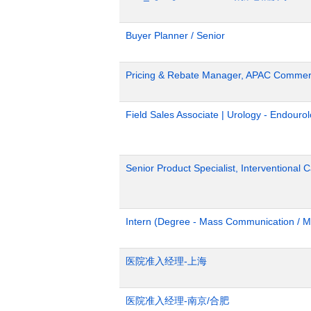
Buyer Planner / Senior
Pricing & Rebate Manager, APAC Commerc
Field Sales Associate | Urology - Endour
Senior Product Specialist, Interventional C
Intern (Degree - Mass Communication / M
医院准入经理-上海
医院准入经理-南京/合肥