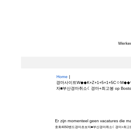
Werken
Home
|
경마사이트W◆◆K+Z+1+5+1+5C
자■부산경마취소☾경마+최고봉 op Boston Sc
Zoekresultaten voor
"경마사이트W◆◆
밴드경마초보자■부산경마취소☾경마+최고봉".
Er zijn momenteel geen vacatures die m
호회4050밴드경마초보자■부산경마취소☾경마+최고