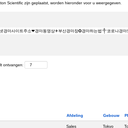
on Scientific zijn geplaatst, worden hieronder voor u weergegeven.
lt ontvangen:
Afdeling
Gebouw
P
Sales
Tokyo
T