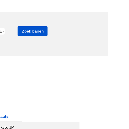
laats
okyo, JP