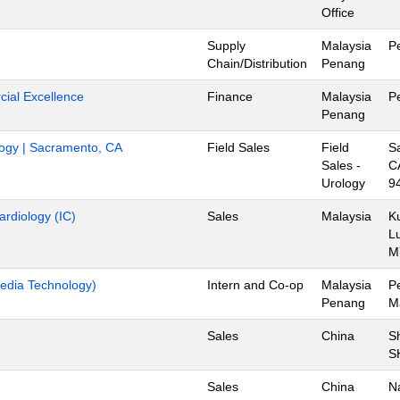
Office
Supply
Malaysia
P
Chain/Distribution
Penang
ial Excellence
Finance
Malaysia
P
Penang
ology | Sacramento, CA
Field Sales
Field
S
Sales -
C
Urology
9
ardiology (IC)
Sales
Malaysia
K
L
M
edia Technology)
Intern and Co-op
Malaysia
P
Penang
M
Sales
China
S
S
Sales
China
N