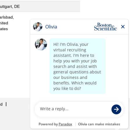
uttgart, DE
arlsbad,
nited
tates
id