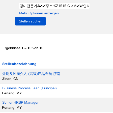
Mehr Optionen anzeigen
Ergebnisse
1 – 10
von
10
Stellenbezeichnung
外周及肿瘤介入-(高级)产品专员-济南
Ji'nan, CN
Business Process Lead (Principal)
Penang, MY
Senior HRBP Manager
Penang, MY