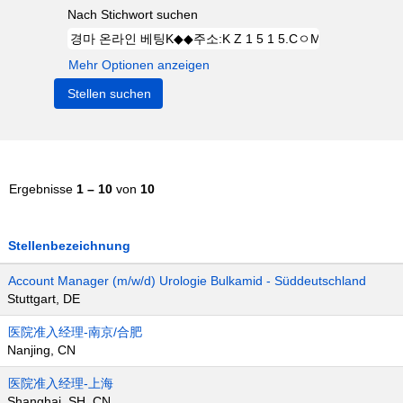
Nach Stichwort suchen
Mehr Optionen anzeigen
Ergebnisse
1 – 10
von
10
Stellenbezeichnung
Account Manager (m/w/d) Urologie Bulkamid - Süddeutschland
Stuttgart, DE
医院准入经理-南京/合肥
Nanjing, CN
医院准入经理-上海
Shanghai, SH, CN