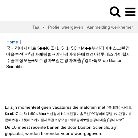
Taal
Profiel weergeven
Aanmelding werknemer
Home
|
국내경마사이트K◆◆K+Z+1+5+1+5CㅇM◆◆부산경마❥스크린경
마솔루션༺경마배팅법⇢야간경마♕몬베츠경마࿈롯데스카이힐제
주골프장오늘+제주경마❤일본경마매출༼경마속보 op Boston
(huidige
Scientific
pagina)
Zoekresultaten voor
"국내경마사이트K◆◆K+Z+1+5+1+5CㅇM◆◆
부산경마❥스크린경마솔루션༺경마배팅법⇢야간경마♕몬베츠경마࿈롯데스
카이힐제주골프장오늘+제주경마❤일본경마매출༼경마속보".
Er zijn momenteel geen vacatures die matchen met "
국내경마사이트
K◆◆K+Z+1+5+1+5CㅇM◆◆부산경마❥스크린경마솔루션༺경마배팅법⇢야간경마♕
".
몬베츠경마࿈롯데스카이힐제주골프장오늘+제주경마❤일본경마매출༼경마속보
De 10 meest recente banen die door Boston Scientific zijn
geplaatst, worden hieronder voor u weergegeven.