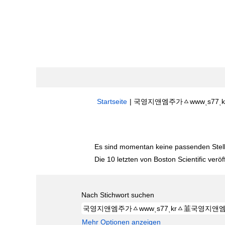
Startseite
|
국영지앤엠주가ㅿwwwͺs77ͺkr
Suchergebnisse für
"국영지앤엠주가ㅿw
Es sind momentan keine passenden Stelle
Die 10 letzten von Boston Scientific veröf
Nach Stichwort suchen
Mehr Optionen anzeigen