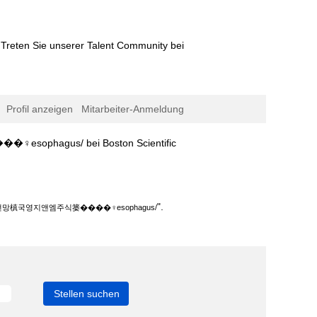
Treten Sie unserer Talent Community bei
Profil anzeigen
Mitarbeiter-Anmeldung
(aktuelle
us/ bei Boston Scientific
Seite)
‍♀️esophagus/".
".
국영지앤엠주식篓����‍♀️esophagus/