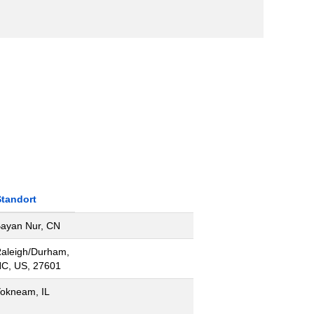
Standort
ayan Nur, CN
aleigh/Durham,
C, US, 27601
okneam, IL