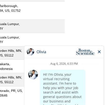
arlborough,
A, US, 01752
uala Lumpur,
MY
uala Lumpur,
MY
rden Hills, MN,
S, 55112
akarta,
ndonesia
rden Hills, MN,
S, 55112
orado, PR, US,
0646