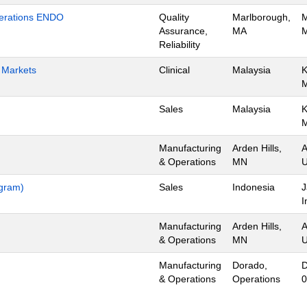
Operations ENDO
Quality
Marlborough,
M
Assurance,
MA
M
Reliability
h Markets
Clinical
Malaysia
K
Sales
Malaysia
K
Manufacturing
Arden Hills,
A
& Operations
MN
U
ogram)
Sales
Indonesia
J
I
Manufacturing
Arden Hills,
A
& Operations
MN
U
Manufacturing
Dorado,
D
& Operations
Operations
0