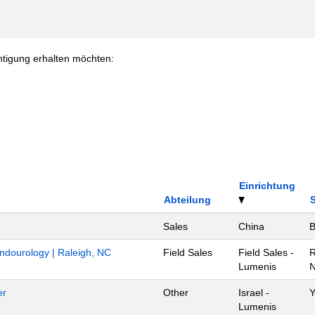
chtigung erhalten möchten:
Einrichtung
Abteilung
Sales
China
B
Endourology | Raleigh, NC
Field Sales
Field Sales -
R
Lumenis
N
er
Other
Israel -
Y
Lumenis