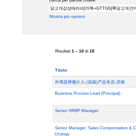
Mostra più opzioni
Risultati
1 – 10
di
10
Titolo
外周及肿瘤介入-(高级)产品专员-济南
Business Process Lead (Principal)
Senior HRBP Manager
Senior Manager, Sales Compensation & Co
Urology