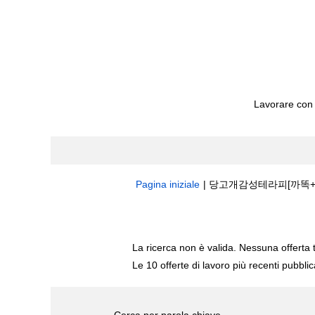
Lavorare con
Pagina iniziale
|
당고개감성테라피[까똑+GT
Risultati di ricerca per
"당고개감성테라
La ricerca non è valida. Nessuna offerta 
Le 10 offerte di lavoro più recenti pubbli
Cerca per parola chiave