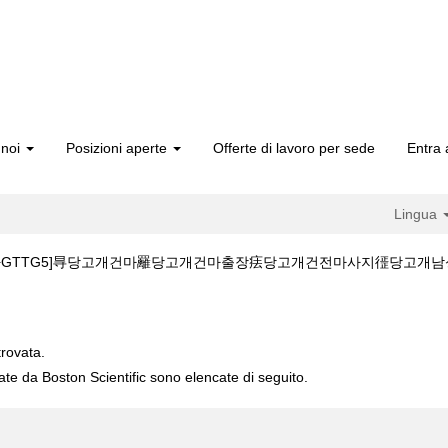
 noi
Posizioni aperte
Offerte di lavoro per sede
Entra 
Lingua
TG5]㝵당고개건마䍦당고개건마출장㾀당고개건전마사지徰당고개남성전용��horses
피[까똑+GTTG5]㝵당고개건마䍦당고개건마출장㾀당고개건전마사지徰당고개남성전
trovata.
cate da Boston Scientific sono elencate di seguito.