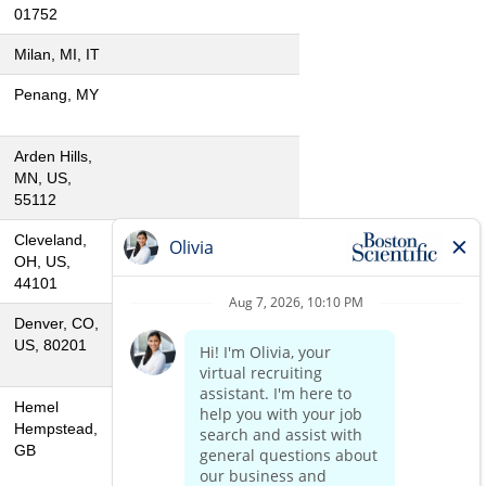
01752
Milan, MI, IT
Penang, MY
Arden Hills,
MN, US,
55112
Cleveland,
OH, US,
44101
Denver, CO,
US, 80201
Hemel
Hempstead,
GB