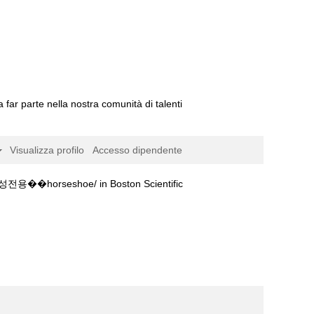
a far parte nella nostra comunità di talenti
Visualizza profilo
Accesso dipendente
(pagina
hoe/ in Boston Scientific
corrente)
용��horseshoe/".