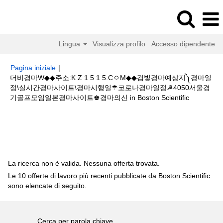
Lingua
Visualizza profilo
Accesso dipendente
Pagina iniziale
|
더비경마W◆◆주소:K Z 1 5 1 5.CㅇM◆◆검빛경마예상지༽경마일
정\실시간경마사이트\경마시행일☂코로나경마일정☭4050서울경
(pagina
기골프모임일본경마사이트♚경마의신 in Boston Scientific
corrente)
Risultati di ricerca per
"더비경마W◆◆주소:K Z 1 5 1 5.CㅇM◆◆검
빛경마예상지༽경마일정\실시간경마사이트\경마시행일☂코로나경마일정
☭4050서울경기골프모임일본경마사이트♚경마의신".
La ricerca non è valida. Nessuna offerta trovata.
Le 10 offerte di lavoro più recenti pubblicate da Boston Scientific
sono elencate di seguito.
Cerca per parola chiave