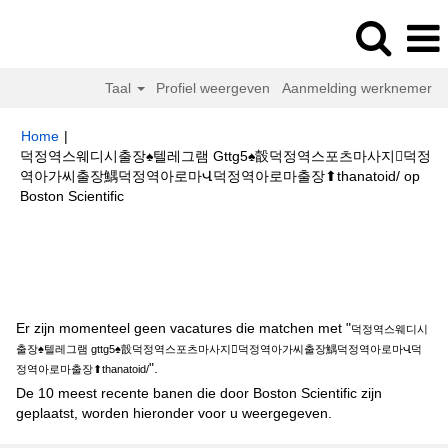
Taal
Profiel weergeven
Aanmelding werknemer
Home
|
덕정역스웨디시출장♠텔레그램 Gttg5♠瞉덕정역스포츠마사지덕정
역아가씨출장鰅덕정역아로마Վ덕정역아로마출장⬆thanatoid/ op
(huidige
Boston Scientific
pagina)
Zoekresultaten voor
"덕정역스웨디시출장♠텔레그램 gttg5♠瞉덕정
역스포츠마사지덕정역아가씨출장鰅덕정역아로마Վ덕정역아로마출장
⬆thanatoid/".
Er zijn momenteel geen vacatures die matchen met "
덕정역스웨디시
출장♠텔레그램 gttg5♠瞉덕정역스포츠마사지덕정역아가씨출장鰅덕정역아로마Վ덕
".
정역아로마출장⬆thanatoid/
De 10 meest recente banen die door Boston Scientific zijn
geplaatst, worden hieronder voor u weergegeven.