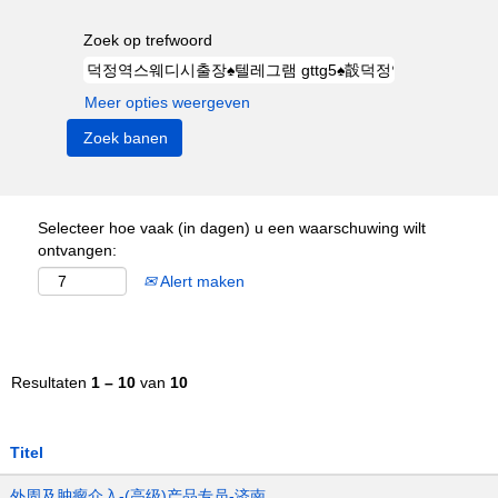
Zoek op trefwoord
Meer opties weergeven
Selecteer hoe vaak (in dagen) u een waarschuwing wilt
ontvangen:
Alert maken
Resultaten
1 – 10
van
10
Titel
外周及肿瘤介入-(高级)产品专员-济南