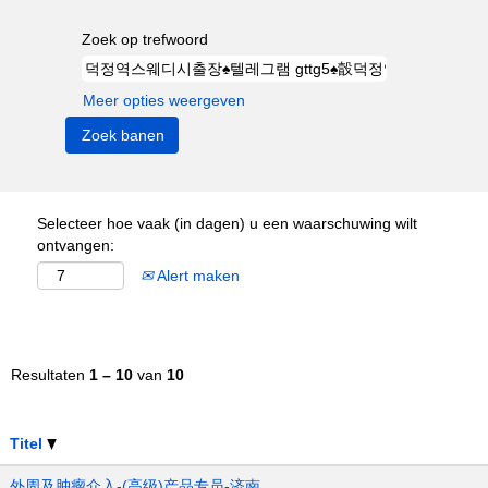
Zoek op trefwoord
Meer opties weergeven
Selecteer hoe vaak (in dagen) u een waarschuwing wilt
ontvangen:
Alert maken
Resultaten
1 – 10
van
10
Titel
外周及肿瘤介入-(高级)产品专员-济南