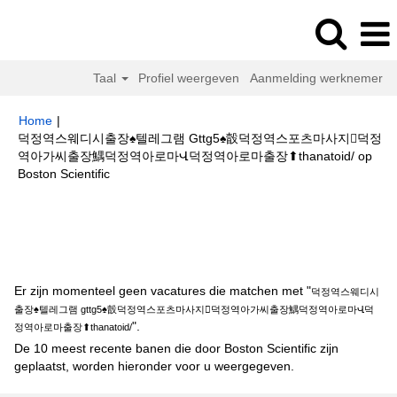
Taal
Profiel weergeven
Aanmelding werknemer
Home
|
덕정역스웨디시출장♠텔레그램 Gttg5♠瞉덕정역스포츠마사지덕정
역아가씨출장鰅덕정역아로마Վ덕정역아로마출장⬆thanatoid/ op
(huidige
Boston Scientific
pagina)
Zoekresultaten voor
"덕정역스웨디시출장♠텔레그램 gttg5♠瞉덕정
역스포츠마사지덕정역아가씨출장鰅덕정역아로마Վ덕정역아로마출장
⬆thanatoid/".
Er zijn momenteel geen vacatures die matchen met "
덕정역스웨디시
출장♠텔레그램 gttg5♠瞉덕정역스포츠마사지덕정역아가씨출장鰅덕정역아로마Վ덕
".
정역아로마출장⬆thanatoid/
De 10 meest recente banen die door Boston Scientific zijn
geplaatst, worden hieronder voor u weergegeven.