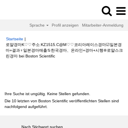
Sprache
Profil anzeigen
Mitarbeiter-Anmeldung
Startseite
|
로얄경마K♡♡주소:KZ1515.C@M♡♡코리아레이스경마☑일본경
마+결과♆일본경마매출♋한국경마、온라인+경마+시행❊로얄스크
(aktuelle
린경마 bei Boston Scientific
Seite)
Suchergebnisse für
"로얄경마K♡♡주소:KZ1515.C@M♡♡코리아
레이스경마☑일본경마+결과♆일본경마매출♋한국경마、온라인+경마+시행❊
로얄스크린경마".
Ihre Suche ist ungültig. Keine Stellen gefunden.
Die 10 letzten von Boston Scientific veröffentlichten Stellen sind
nachfolgend aufgeführt.
Nach Stichwort suchen