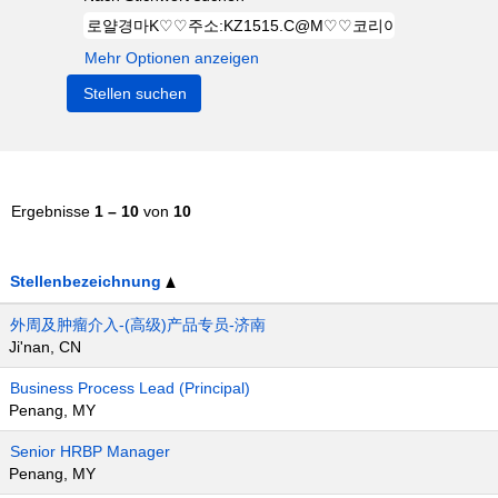
Mehr Optionen anzeigen
Ergebnisse
1 – 10
von
10
Stellenbezeichnung
外周及肿瘤介入-(高级)产品专员-济南
Ji'nan, CN
Business Process Lead (Principal)
Penang, MY
Senior HRBP Manager
Penang, MY