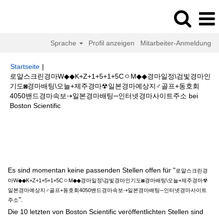
Sprache
Profil anzeigen
Mitarbeiter-Anmeldung
Startseite
|
로얄스크린경마W◆◆K+Z+1+5+1+5CㅇM◆◆경마일정\검빛경마인
기도◙경마배팅\오늘+제주경마☢일본경마예상지♂골프+동호회
4050밴드경마속보⇢일본경마배팅─인터넷경마사이트주소 bei
(aktuelle
Boston Scientific
Seite)
Suchergebnisse für
"로얄스크린경마W◆◆K+Z+1+5+1+5CㅇM◆◆
경마일정\검빛경마인기도◙경마배팅\오늘+제주경마☢일본경마예상지♂골프
+동호회4050밴드경마속보⇢일본경마배팅─인터넷경마사이트주소".
Es sind momentan keine passenden Stellen offen für "
로얄스크린경
마W◆◆K+Z+1+5+1+5CㅇM◆◆경마일정\검빛경마인기도◙경마배팅\오늘+제주경마☢
일본경마예상지♂골프+동호회4050밴드경마속보⇢일본경마배팅─인터넷경마사이트
".
주소
Die 10 letzten von Boston Scientific veröffentlichten Stellen sind