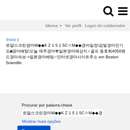
Idioma
Ver perfil
Logon do colaborador
Início
|
로얄스크린경마W◆◆K Z 1 5 1 5CㅇM◆◆경마일정\검빛경마인기
도◙경마배팅\오늘 제주경마☢일본경마예상지♂골프 동호회4050밴
드경마속보⇢일본경마배팅─인터넷경마사이트주소 em Boston
(página
Scientific
atual)
Buscar resultados para
"로얄스크린경마W◆◆K Z 1 5 1 5Cㅇ
M◆◆경마일정\검빛경마인기도◙경마배팅\오늘 제주경마☢일본경마예상지♂
골프 동호회4050밴드경마속보⇢일본경마배팅─인터넷경마사이트주소".
Procurar por palavra-chave
Mostrar mais opções