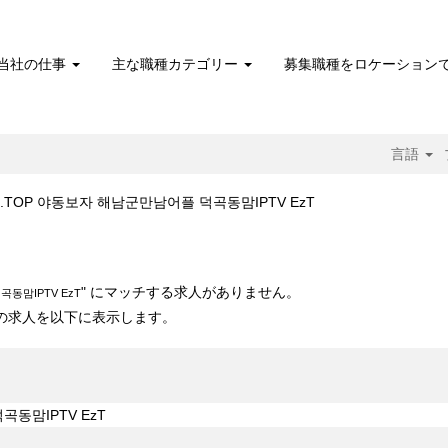
当社の仕事
主な職種カテゴリー
募集職種をロケーション
言語
(現
 PN112.TOP 야동보자 해남군만남어플 덕곡동맘IPTV EzT
在
の
남군만남어플 덕곡동맘IPTV EzT".
ペ
ー
" にマッチする求人がありません。
곡동맘IPTV EzT
ジ)
 10 件の求人を以下に表示します。