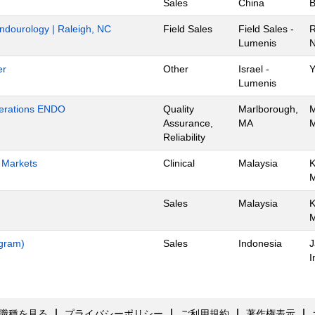
Sales
China
B
Endourology | Raleigh, NC
Field Sales
Field Sales -
R
Lumenis
N
er
Other
Israel -
Y
Lumenis
Operations ENDO
Quality
Marlborough,
M
Assurance,
MA
M
Reliability
h Markets
Clinical
Malaysia
K
Sales
Malaysia
K
ogram)
Sales
Indonesia
J
I
職種を見る
プライバシーポリシー
ご利用規約
著作権表示