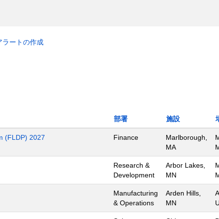
アラートの作成
部署
施設
m (FLDP) 2027
Finance
Marlborough,
M
MA
M
Research &
Arbor Lakes,
M
Development
MN
M
Manufacturing
Arden Hills,
A
& Operations
MN
U