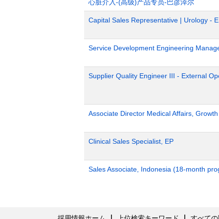
心脏介入-(高级)产品专员-巴彦淖尔
Capital Sales Representative | Urology - 
Service Development Engineering Manag
Supplier Quality Engineer III - External 
Associate Director Medical Affairs, Growt
Clinical Sales Specialist, EP
Sales Associate, Indonesia (18-month pr
採用情報ホーム
上位検索キーワード
すべての