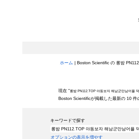
ホーム
|
Boston Scientific の 롱밤
検索結果:
"롱밤 PN112.TOP 야동보자 해
現在 "
롱밤 PN112.TOP 야동보자 해남군만남어플 덕
Boston Scientificが掲載した最新の
キーワードで探す
オプションの表示を増やす