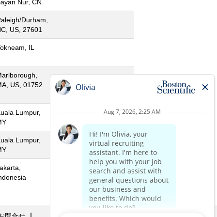
ayan Nur, CN
aleigh/Durham,
C, US, 27601
okneam, IL
arlborough,
A, US, 01752
uala Lumpur,
MY
uala Lumpur,
MY
akarta,
ndonesia
お問合せ