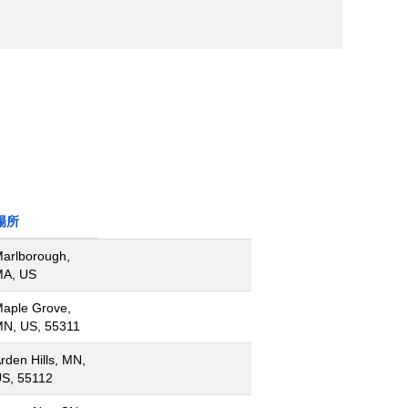
場所
arlborough,
A, US
aple Grove,
N, US, 55311
rden Hills, MN,
S, 55112