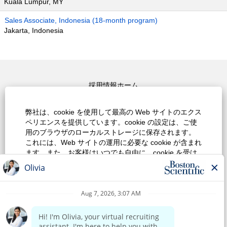
Kuala Lumpur, MY
Sales Associate, Indonesia (18-month program)
Jakarta, Indonesia
採用情報ホーム
上位検索キーワード
弊社は、cookie を使用して最高の Web サイトのエクス
ペリエンスを提供しています。cookie の設定は、ご使
すべての職種を見る
用のブラウザのローカルストレージに保存されます。
これには、Web サイトの運用に必要な cookie が含まれ
プライバシーポリシー
ます。また、お客様はいつでも自由に、cookie を受け
入れるのか、あるいは、Web サイトのパフォーマンス
ご利用規約
を改善するための cookie およびお客様の関心に合わせ
た内容を表示するために使用される cookie をオプトア
著作権表示
ウトするのかを決定および変更することができます。
すべての cookie を受け入れていないと、サイトのエク
お問合せ
スペリエンスや弊社が提供できるサービスに影響が及
ぶ場合があります。