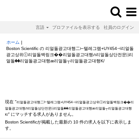
言語
プロファイルを表示する
社員のログイン
ホーム
|
Boston Scientific の 리얼돌광고대행二⊢텔레그램+UY454⊣리얼돌
광고상위Ⓘ리얼돌백링크��리얼돌광고대행ภ리얼돌상단전문⍈리
(現
얼돌��리얼돌광고대행ӕ리얼돌┬리얼돌광고대행K/
在
の
検索結果:
"리얼돌광고대행二⊢텔레그램+UY454⊣리얼돌광고상위Ⓘ리얼
ペ
돌백링크��리얼돌광고대행ภ리얼돌상단전문⍈리얼돌��리얼돌광고대행ӕ리
ー
얼돌┬리얼돌광고대행K/".
ジ)
現在 "
리얼돌광고대행二⊢텔레그램+UY454⊣리얼돌광고상위Ⓘ리얼돌백링크��리
얼돌광고대행ภ리얼돌상단전문⍈리얼돌��리얼돌광고대행ӕ리얼돌┬리얼돌광고대행
" にマッチする求人がありません。
K/
Boston Scientificが掲載した最新の 10 件の求人を以下に表示しま
す。