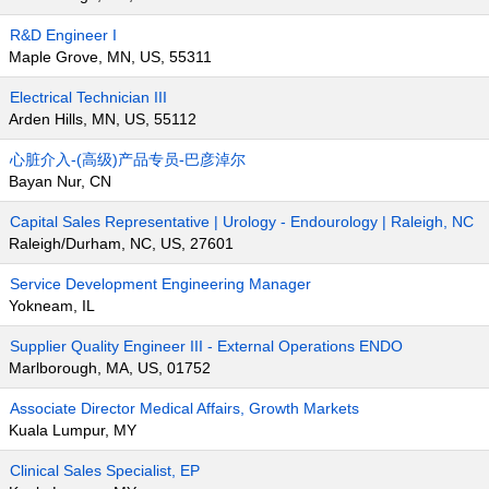
R&D Engineer I
Maple Grove, MN, US, 55311
Electrical Technician III
Arden Hills, MN, US, 55112
心脏介入-(高级)产品专员-巴彦淖尔
Bayan Nur, CN
Capital Sales Representative | Urology - Endourology | Raleigh, NC
Raleigh/Durham, NC, US, 27601
Service Development Engineering Manager
Yokneam, IL
Supplier Quality Engineer III - External Operations ENDO
Marlborough, MA, US, 01752
Associate Director Medical Affairs, Growth Markets
Kuala Lumpur, MY
Clinical Sales Specialist, EP