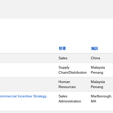
部署
施設
Sales
China
Supply
Malaysia
Chain/Distribution
Penang
Human
Malaysia
Resources
Penang
mmercial Incentive Strategy,
Sales
Marlborough,
Administration
MA