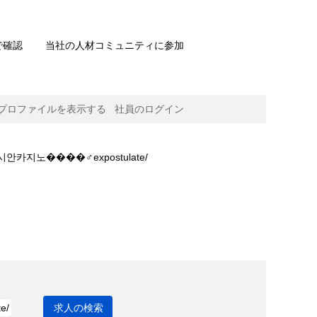
で確認
当社の人材コミュニティに参加
プロファイルを表示する
社員のログイン
(現
지노����‍♂️expostulate/
在
の
ostulate/".
ペ
ー
ジ)