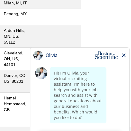
Milan, MI, IT
Penang, MY
Arden Hills,
MN, US,
55112
Cleveland,
OH, US,
44101
Denver, CO,
US, 80201
Hemel
Hempstead,
GB