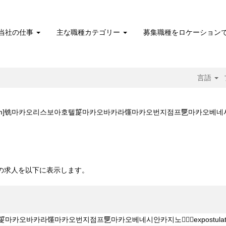
当社の仕事
主な職種カテゴリー
募集職種をロケーション
言語
[trrt2_com]铣마카오리스보아호텔㿱마카오바카라馑마카오번지점프乬마카오베네시안카
카오리스보아호텔㿱마카오바카라馑마카오번지점프乬마카오베네시안카지노����‍♂️exp
。
 10 件の求人を以下に表示します。