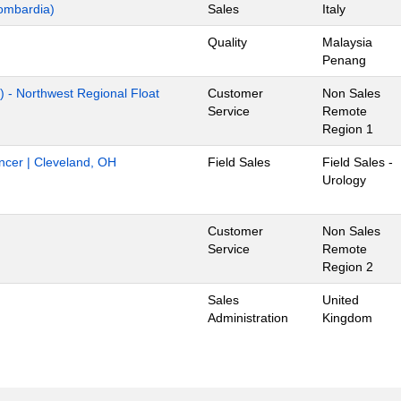
ombardia)
Sales
Italy
Quality
Malaysia
Penang
) - Northwest Regional Float
Customer
Non Sales
Service
Remote
Region 1
ancer | Cleveland, OH
Field Sales
Field Sales -
Urology
Customer
Non Sales
Service
Remote
Region 2
Sales
United
Administration
Kingdom