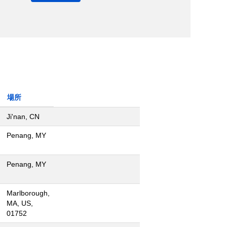
場所
Ji'nan, CN
Penang, MY
Penang, MY
Marlborough,
MA, US,
01752