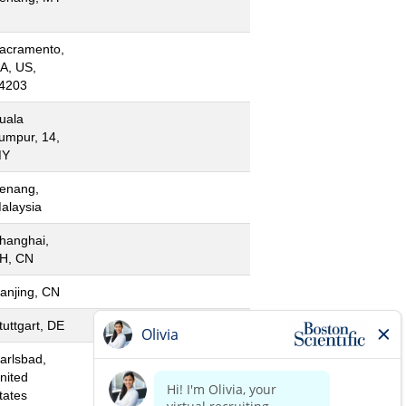
acramento,
A, US,
4203
uala
umpur, 14,
MY
enang,
alaysia
hanghai,
H, CN
anjing, CN
tuttgart, DE
arlsbad,
nited
tates