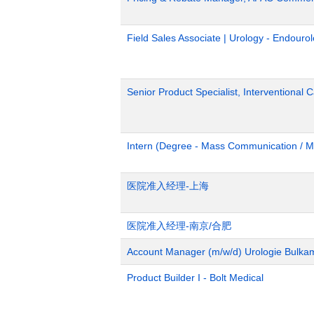
Field Sales Associate | Urology - Endour
Senior Product Specialist, Interventional C
Intern (Degree - Mass Communication / M
医院准入经理-上海
医院准入经理-南京/合肥
Account Manager (m/w/d) Urologie Bulka
Product Builder I - Bolt Medical