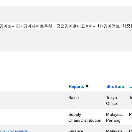
Reparto
Struttura
L
Sales
Tokyo
T
Office
Supply
Malaysia
P
Chain/Distribution
Penang
ial Excellence
Finance
Malaysia
P