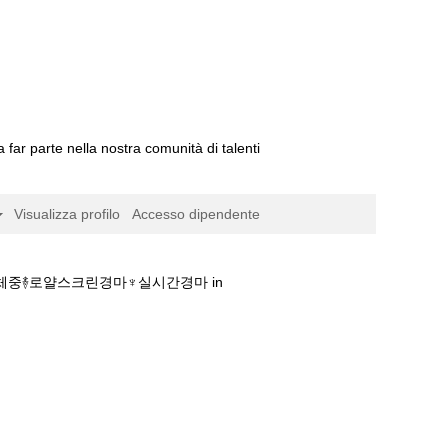
a far parte nella nostra comunità di talenti
Visualizza profilo
Accesso dipendente
체중࿈로얄스크린경마♆실시간경마 in
표❈마사회+경마정보+체중࿈로얄스크린경마♆실