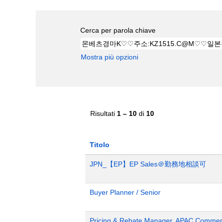
Cerca per parola chiave
Mostra più opzioni
Risultati
1 – 10
di
10
Titolo
JPN_【EP】EP Sales＠勤務地相談可
Buyer Planner / Senior
Pricing & Rebate Manager, APAC Commerc