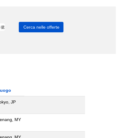
uogo
okyo, JP
enang, MY
enang, MY