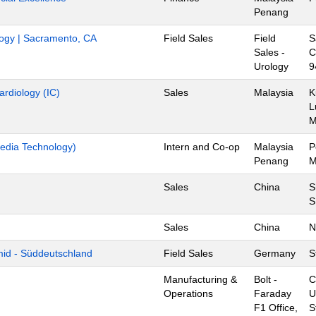
Penang
ology | Sacramento, CA
Field Sales
Field
S
Sales -
C
Urology
9
ardiology (IC)
Sales
Malaysia
K
L
edia Technology)
Intern and Co-op
Malaysia
P
Penang
M
Sales
China
S
S
Sales
China
N
mid - Süddeutschland
Field Sales
Germany
S
Manufacturing &
Bolt -
C
Operations
Faraday
U
F1 Office,
S