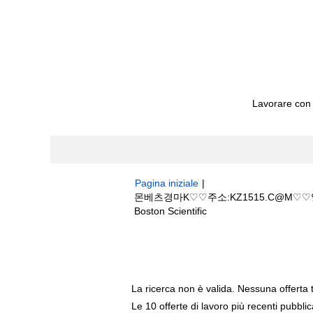
Lavorare con
Pagina iniziale
|
몬베츠경마K♡♡주소:KZ1515.C@
(pagina
Boston Scientific
corrente)
Risultati di ricerca per
"몬베츠경마K
시간경마".
La ricerca non è valida. Nessuna offerta 
Le 10 offerte di lavoro più recenti pubbli