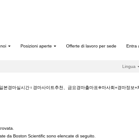
 noi
Posizioni aperte
Offerte di lavoro per sede
Entra 
Lingua
M♡♡일본경마실시간♀경마사이트추천、금요경마출마표❈마사회+경마정보+
♡♡주소:KZ1515.C@M♡♡일본경마실시간♀경마사이트추천、금요경마출마
trovata.
cate da Boston Scientific sono elencate di seguito.