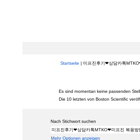
Startseite
|
미프진후기❤상담카톡MTKO❤미프진 
Suchergebnisse für
"미프진후기❤상담
Es sind momentan keine passenden Stelle
Die 10 letzten von Boston Scientific veröf
Nach Stichwort suchen
Mehr Optionen anzeigen