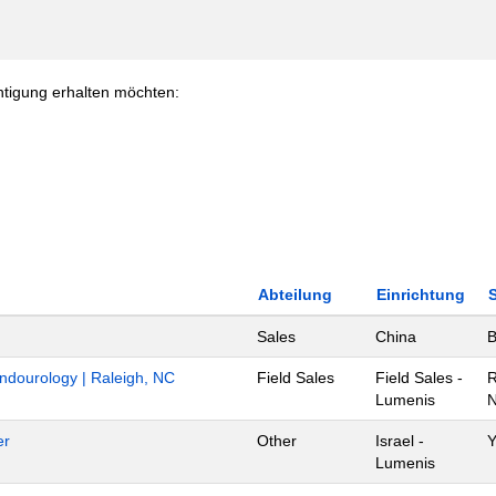
chtigung erhalten möchten:
Abteilung
Einrichtung
Sales
China
B
Endourology | Raleigh, NC
Field Sales
Field Sales -
R
Lumenis
N
er
Other
Israel -
Y
Lumenis