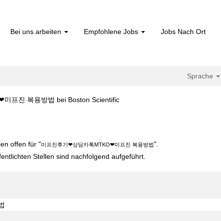
Bei uns arbeiten
Empfohlene Jobs
Jobs Nach Ort
Sprache
(aktuelle
복용방법 bei Boston Scientific
Seite)
카톡MTKO❤미프진 복용방법".
n offen für "
".
미프진후기❤상담카톡MTKO❤미프진 복용방법
fentlichten Stellen sind nachfolgend aufgeführt.