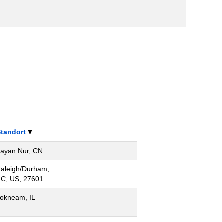
Standort
ayan Nur, CN
aleigh/Durham,
C, US, 27601
okneam, IL