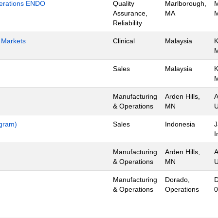
Operations ENDO
Quality
Marlborough,
M
Assurance,
MA
M
Reliability
h Markets
Clinical
Malaysia
K
Sales
Malaysia
K
Manufacturing
Arden Hills,
A
& Operations
MN
U
ogram)
Sales
Indonesia
J
I
Manufacturing
Arden Hills,
A
& Operations
MN
U
Manufacturing
Dorado,
D
& Operations
Operations
0