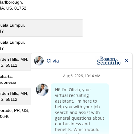
arlborough,
A, US, 01752
uala Lumpur,
MY
uala Lumpur,
MY
rden Hills, MN,
S, 55112
akarta,
ndonesia
rden Hills, MN,
S, 55112
orado, PR, US,
0646