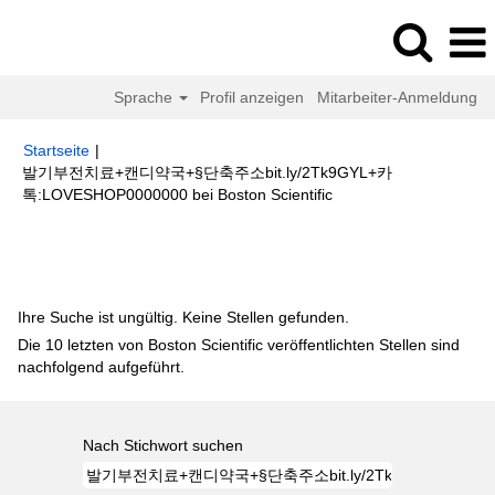
Sprache
Profil anzeigen
Mitarbeiter-Anmeldung
Startseite
|
발기부전치료+캔디약국+§단축주소bit.ly/2Tk9GYL+카
(aktuelle
톡:LOVESHOP0000000 bei Boston Scientific
Seite)
Suchergebnisse für
"발기부전치료+캔디약국+§단축주소
bit.ly/2Tk9GYL+카톡:LOVESHOP0000000".
Ihre Suche ist ungültig. Keine Stellen gefunden.
Die 10 letzten von Boston Scientific veröffentlichten Stellen sind
nachfolgend aufgeführt.
Nach Stichwort suchen