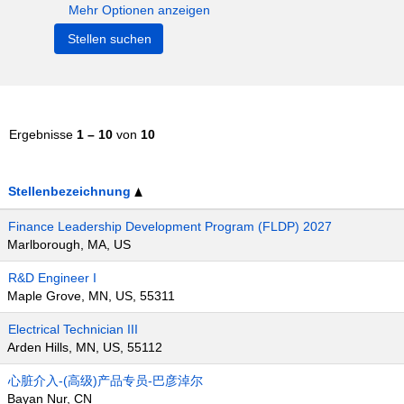
Mehr Optionen anzeigen
Ergebnisse
1 – 10
von
10
Stellenbezeichnung
Finance Leadership Development Program (FLDP) 2027
Marlborough, MA, US
R&D Engineer I
Maple Grove, MN, US, 55311
Electrical Technician III
Arden Hills, MN, US, 55112
心脏介入-(高级)产品专员-巴彦淖尔
Bayan Nur, CN