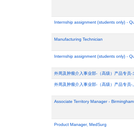
Internship assignment (students only) - 
Manufacturing Technician
Internship assignment (students only) - Q
外周及肿瘤介入事业部-（高级）产品专员-
外周及肿瘤介入事业部-（高级）产品专员-
Associate Territory Manager - Birmingham
Product Manager, MedSurg