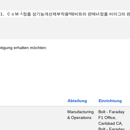
chtigung erhalten möchten:
Abteilung
Einrichtung
Manufacturing
Bolt - Faraday
& Operations
F1 Office,
Carlsbad CA,
Bolt - Faraday