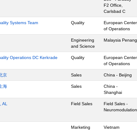
F2 Office,
Carlsbad C
Quality Systems Team
Quality
European Center
of Operations
Engineering
Malaysia Penang
and Science
uality Operations DC Kerkrade
Quality
European Center
of Operations
北京
Sales
China - Beijing
上海
Sales
China -
Shanghai
, AL
Field Sales
Field Sales -
Neuromodulation
Marketing
Vietnam