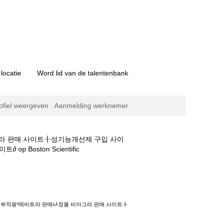
locatie
Word lid van de talentenbank
ofiel weergeven
Aanmelding werknemer
그라 판매 사이트╂성기능개선제 구입 사이
(huidige
oston Scientific
pagina)
라 판매㎄정품 비아그라 판매 사이트╂성기능개선
이트∂".
선제부작용º레비트라 판매㎄정품 비아그라 판매 사이트╂