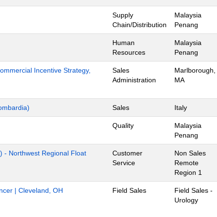
Supply
Malaysia
Chain/Distribution
Penang
Human
Malaysia
Resources
Penang
mmercial Incentive Strategy,
Sales
Marlborough,
Administration
MA
ombardia)
Sales
Italy
Quality
Malaysia
Penang
) - Northwest Regional Float
Customer
Non Sales
Service
Remote
Region 1
ancer | Cleveland, OH
Field Sales
Field Sales -
Urology