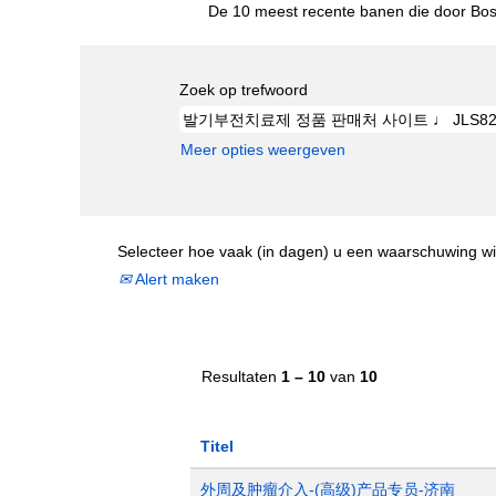
De 10 meest recente banen die door Bost
Zoek op trefwoord
Meer opties weergeven
Selecteer hoe vaak (in dagen) u een waarschuwing wi
Alert maken
Resultaten
1 – 10
van
10
Titel
外周及肿瘤介入-(高级)产品专员-济南