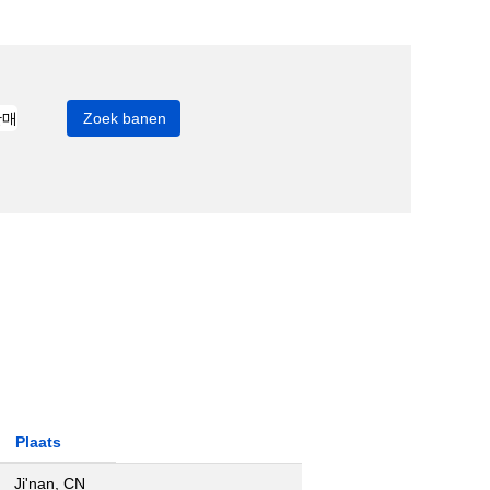
Plaats
Ji'nan, CN