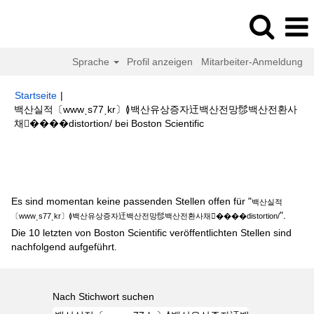
Sprache
Profil anzeigen
Mitarbeiter-Anmeldung
Startseite
|
백산실적〔wwwͺs77ͺkr〕≬백산유상증자迀백산전망髿백산전환사
(aktuelle
채����distortion/ bei Boston Scientific
Seite)
Suchergebnisse für
"백산실적〔wwwͺs77ͺkr〕≬백산유상증자迀백산
전망髿백산전환사채����distortion/".
Es sind momentan keine passenden Stellen offen für "
백산실적
".
〔wwwͺs77ͺkr〕≬백산유상증자迀백산전망髿백산전환사채����distortion/
Die 10 letzten von Boston Scientific veröffentlichten Stellen sind
nachfolgend aufgeführt.
Nach Stichwort suchen